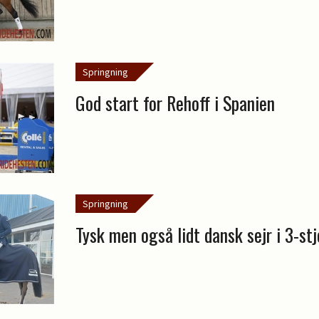
Springning
God start for Rehoff i Spanien
Springning
Tysk men også lidt dansk sejr i 3-st