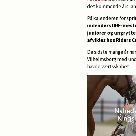
det kommende års lan
På kalenderen for spri
indendørs DRF-mester
juniorer og ungrytte
afvikles hos Riders 
De sidste mange år ha
Vilhelmsborg med und
havde værtsskabet.