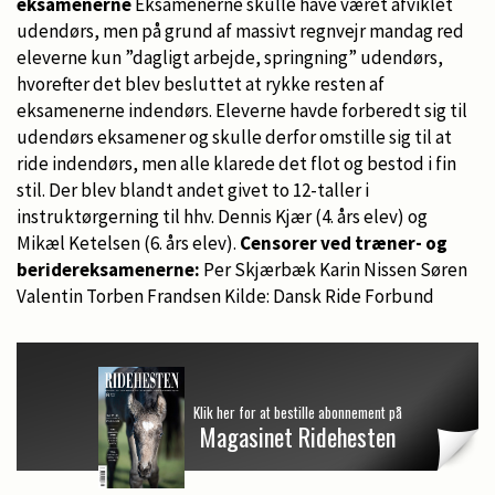
eksamenerne
Eksamenerne skulle have været afviklet
udendørs, men på grund af massivt regnvejr mandag red
eleverne kun ”dagligt arbejde, springning” udendørs,
hvorefter det blev besluttet at rykke resten af
eksamenerne indendørs. Eleverne havde forberedt sig til
udendørs eksamener og skulle derfor omstille sig til at
ride indendørs, men alle klarede det flot og bestod i fin
stil. Der blev blandt andet givet to 12-taller i
instruktørgerning til hhv. Dennis Kjær (4. års elev) og
Mikæl Ketelsen (6. års elev).
Censorer ved træner- og
beridereksamenerne:
Per Skjærbæk Karin Nissen Søren
Valentin Torben Frandsen Kilde: Dansk Ride Forbund
Klik her for at bestille abonnement på
Magasinet Ridehesten