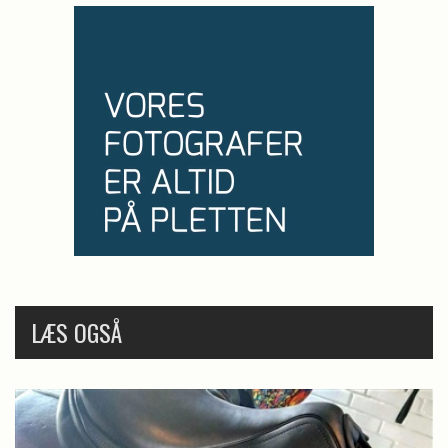
LÆS OGSÅ