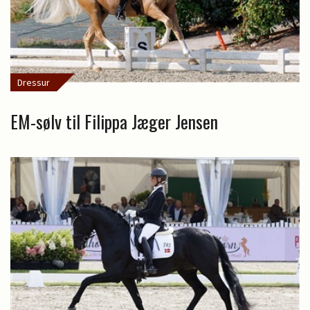
Dressur
EM-sølv til Filippa Jæger Jensen