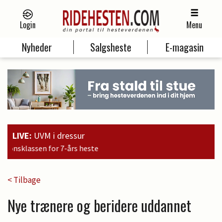
Login
Menu
Nyheder
Salgsheste
E-magasin
LIVE:
UVM i dressur
15:09
Bra
< Tilbage
Nye trænere og beridere uddannet