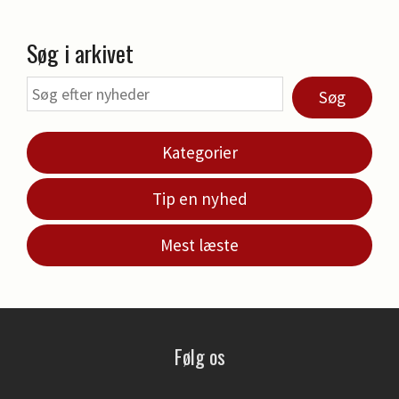
Søg i arkivet
Søg
Kategorier
Tip en nyhed
Mest læste
Følg os