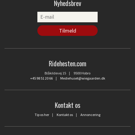
Nyhedsbrev
Ridehesten.com
Blåkildevej 15 | 9500 Hobro
+45 98 51 20 66
|
Mediehuset@wiegaarden.dk
Kontakt os
Tip os her
|
Kontakt os
|
Annoncering