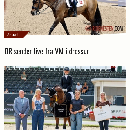
Aktuelt
DR sender live fra VM i dressur