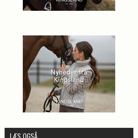
LÆS OGSÅ