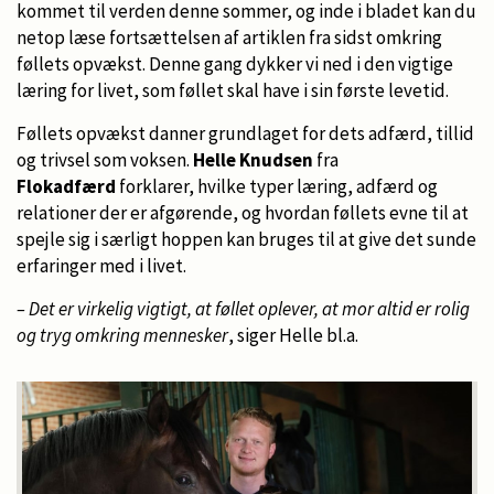
kommet til verden denne sommer, og inde i bladet kan du
netop læse fortsættelsen af artiklen fra sidst omkring
føllets opvækst. Denne gang dykker vi ned i den vigtige
læring for livet, som føllet skal have i sin første levetid.
Føllets opvækst danner grundlaget for dets adfærd, tillid
og trivsel som voksen.
Helle Knudsen
fra
Flokadfærd
forklarer, hvilke typer læring, adfærd og
relationer der er afgørende, og hvordan føllets evne til at
spejle sig i særligt hoppen kan bruges til at give det sunde
erfaringer med i livet.
– Det er virkelig vigtigt, at føllet oplever, at mor altid er rolig
og tryg omkring mennesker
, siger Helle bl.a.