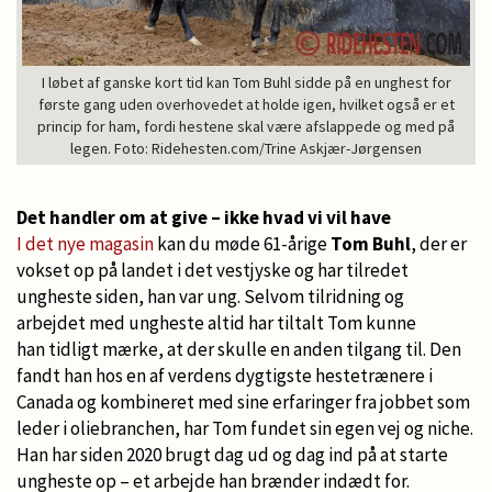
I løbet af ganske kort tid kan Tom Buhl sidde på en unghest for
første gang uden overhovedet at holde igen, hvilket også er et
princip for ham, fordi hestene skal være afslappede og med på
legen. Foto: Ridehesten.com/Trine Askjær-Jørgensen
Det handler om at give – ikke hvad vi vil have
I det nye magasin
kan du møde 61-årige
Tom Buhl
, der er
vokset op på landet i det vestjyske og har tilredet
ungheste siden, han var ung. Selvom tilridning og
arbejdet med ungheste altid har tiltalt Tom kunne
han tidligt mærke, at der skulle en anden tilgang til. Den
fandt han hos en af verdens dygtigste hestetrænere i
Canada og kombineret med sine erfaringer fra jobbet som
leder i oliebranchen, har Tom fundet sin egen vej og niche.
Han har siden 2020 brugt dag ud og dag ind på at starte
ungheste op – et arbejde han brænder indædt for.