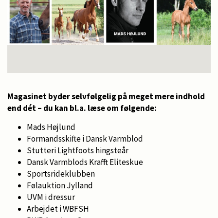
Magasinet byder selvfølgelig på meget mere indhold
end dét – du kan bl.a. læse om følgende:
Mads Højlund
Formandsskifte i Dansk Varmblod
Stutteri Lightfoots hingsteår
Dansk Varmblods Krafft Eliteskue
Sportsrideklubben
Følauktion Jylland
UVM i dressur
Arbejdet i WBFSH