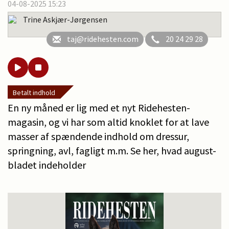
04-08-2025 15:23
Trine Askjær-Jørgensen
taj@ridehesten.com
20 24 29 28
Betalt indhold
En ny måned er lig med et nyt Ridehesten-
magasin, og vi har som altid knoklet for at lave
masser af spændende indhold om dressur,
springning, avl, fagligt m.m. Se her, hvad august-
bladet indeholder