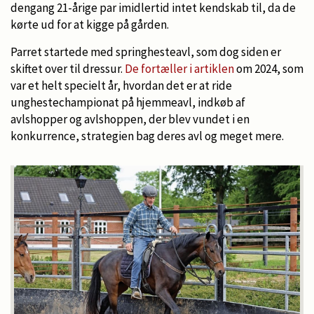
dengang 21-årige par imidlertid intet kendskab til, da de
kørte ud for at kigge på gården.
Parret startede med springhesteavl, som dog siden er
skiftet over til dressur.
De fortæller i artiklen
om 2024, som
var et helt specielt år, hvordan det er at ride
unghestechampionat på hjemmeavl, indkøb af
avlshopper og avlshoppen, der blev vundet i en
konkurrence, strategien bag deres avl og meget mere.