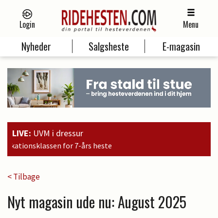
Login
Menu
Nyheder
Salgsheste
E-magasin
LIVE:
UVM i dressur
15:09
Bran
< Tilbage
Nyt magasin ude nu: August 2025