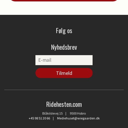
Følg os
Nyhedsbrev
Ridehesten.com
Blåkildevej 15 | 9500 Hobro
+45 98 51 20 66
|
Mediehuset@wiegaarden.dk