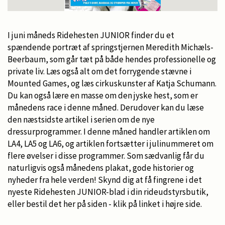
I juni måneds Ridehesten JUNIOR finder du et
spændende portræt af springstjernen Meredith Michæls-
Beerbaum, som går tæt på både hendes professionelle og
private liv. Læs også alt om det forrygende stævne i
Mounted Games, og læs cirkuskunster af Katja Schumann.
Du kan også lære en masse om den jyske hest, som er
månedens race i denne måned. Derudover kan du læse
den næstsidste artikel i serien om de nye
dressurprogrammer. I denne måned handler artiklen om
LA4, LA5 og LA6, og artiklen fortsætter i julinummeret om
flere øvelser i disse programmer. Som sædvanlig får du
naturligvis også månedens plakat, gode historier og
nyheder fra hele verden! Skynd dig at få fingrene i det
nyeste Ridehesten JUNIOR-blad i din rideudstyrsbutik,
eller bestil det her på siden - klik på linket i højre side.