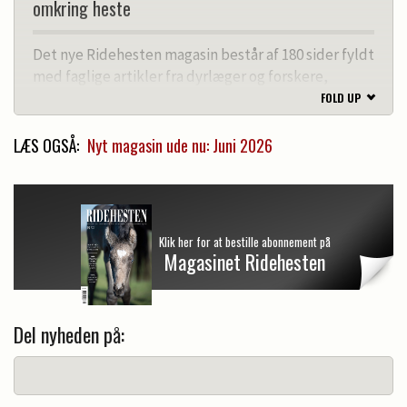
omkring heste
Det nye Ridehesten magasin består af 180 sider fyldt
med faglige artikler fra dyrlæger og forskere,
spændende portrætter af ryttere og trænere, nyt
FOLD UP
fra sporten i ind- og udland og lærerige artikler om
avl og Dansk Varmblod og meget mere.
LÆS OGSÅ:
Nyt magasin ude nu: Juni 2026
Klik her for at bestille abonnement på
Magasinet Ridehesten
Del nyheden på: