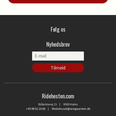
Følg os
Nyhedsbrev
Ridehesten.com
Blåkildevej 15 | 9500 Hobro
+45 98 51 20 66
|
Mediehuset@wiegaarden.dk