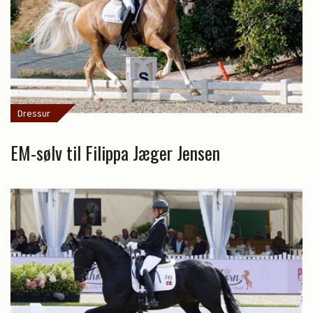
Dressur
EM-sølv til Filippa Jæger Jensen