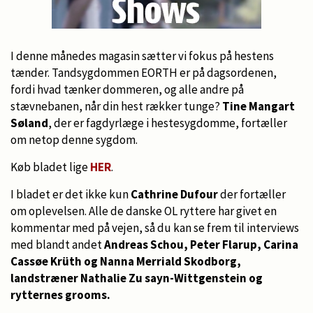
I denne månedes magasin sætter vi fokus på hestens
tænder. Tandsygdommen EORTH er på dagsordenen,
fordi hvad tænker dommeren, og alle andre på
stævnebanen, når din hest rækker tunge?
Tine Mangart
Søland
, der er fagdyrlæge i hestesygdomme, fortæller
om netop denne sygdom.
Køb bladet lige
HER
.
I bladet er det ikke kun
Cathrine Dufour
der fortæller
om oplevelsen. Alle de danske OL ryttere har givet en
kommentar med på vejen, så du kan se frem til interviews
med blandt andet
Andreas Schou, Peter Flarup, Carina
Cassøe Krüth og Nanna Merriald Skodborg,
landstræner Nathalie Zu sayn-Wittgenstein og
rytternes grooms.