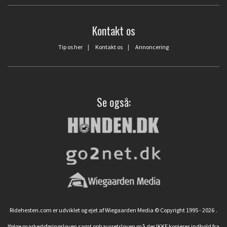
Kontakt os
Tip os her
|
Kontakt os
|
Annoncering
Se også:
Ridehesten.com er udviklet og ejet af Wiegaarden Media © Copyright 1995 - 2026
.
Ifølge markedsføringsloven samt ophavsretsloven må der IKKE kopieres indhold fra