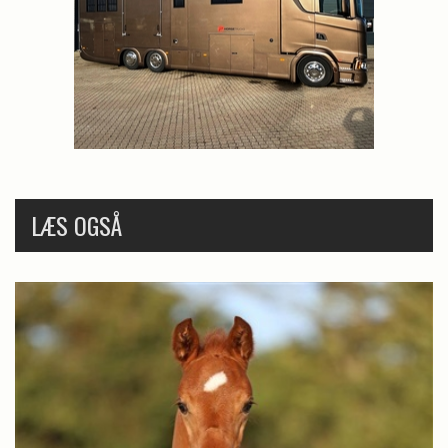
LÆS OGSÅ