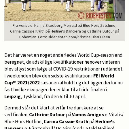
Fra venstre: Nanna Skodborg Merrald på Blue Hors Zatchmo,
Carina Cassøe Krüth på Heiline's Danciera og Cathrine Dufour på
Bohemian. Foto: Ridehesten.com/Kristine Ulsø Olsen
Det har været en noget anderledes World Cup-sæson end
beregnet, da adskillige kvalifikationer henover vinteren
blev aflyst som følge af COVID-19 restriktioner i udlandet.
I weekenden blev den sidste kvalifikation i
FEI World
Cup™ 2021/2022
sæsonen afholdt og det ligger derfor nu
fast hvilke ekvipager der er klar til at ride finalen i
Leipzig
, Tyskland, fra den 6. til 10. april.
Dermed står det klart at vi får tre danskere at se
ved finalen:
Cathrine Dufour
på
Vamos Amigos
e. Vitalis/
Blue Hors Hotline,
Carina Cassøe Krüth
på
Heiline's
Danciera
e. Fürstenball/ De Niro (opdr. Stald Heiline)