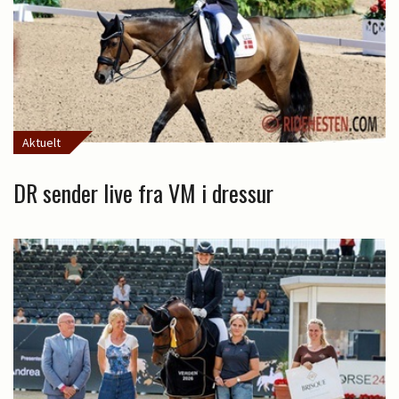
Aktuelt
DR sender live fra VM i dressur