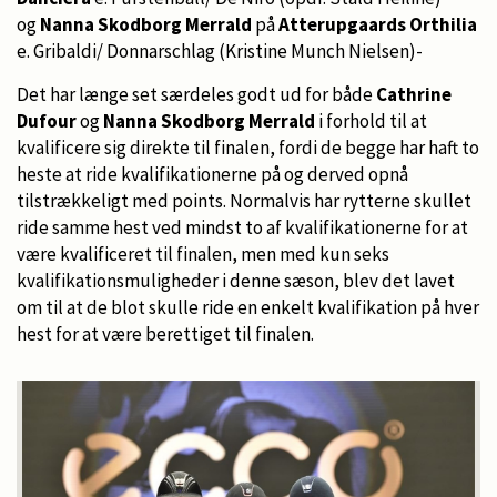
og
Nanna Skodborg Merrald
på
Atterupgaards Orthilia
e. Gribaldi/ Donnarschlag (Kristine Munch Nielsen)-
Det har længe set særdeles godt ud for både
Cathrine
Dufour
og
Nanna Skodborg Merrald
i forhold til at
kvalificere sig direkte til finalen, fordi de begge har haft to
heste at ride kvalifikationerne på og derved opnå
tilstrækkeligt med points. Normalvis har rytterne skullet
ride samme hest ved mindst to af kvalifikationerne for at
være kvalificeret til finalen, men med kun seks
kvalifikationsmuligheder i denne sæson, blev det lavet
om til at de blot skulle ride en enkelt kvalifikation på hver
hest for at være berettiget til finalen.