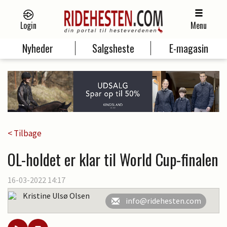
Login
Menu
Nyheder
Salgsheste
E-magasin
< Tilbage
OL-holdet er klar til World Cup-finalen
16-03-2022 14:17
Kristine Ulsø Olsen
info@ridehesten.com