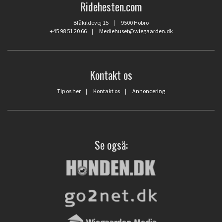
Ridehesten.com
Blåkildevej 15 | 9500 Hobro
+45 98 51 20 66
|
Mediehuset@wiegaarden.dk
Kontakt os
Tip os her
|
Kontakt os
|
Annoncering
Se også: