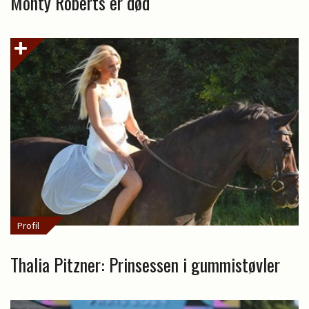
Monty Roberts er død
Profil
Thalia Pitzner: Prinsessen i gummistøvler