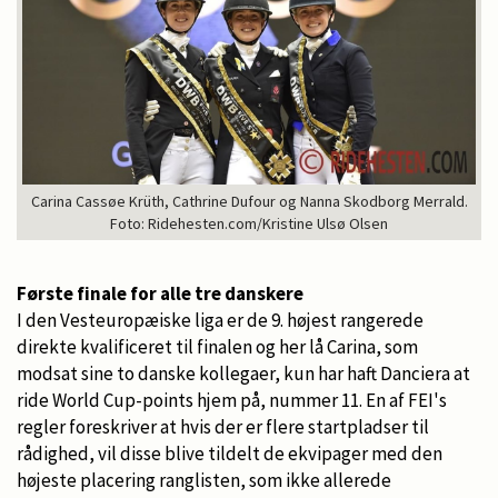
Carina Cassøe Krüth, Cathrine Dufour og Nanna Skodborg Merrald.
Foto: Ridehesten.com/Kristine Ulsø Olsen
Første finale for alle tre danskere
I den Vesteuropæiske liga er de 9. højest rangerede
direkte kvalificeret til finalen og her lå Carina, som
modsat sine to danske kollegaer, kun har haft Danciera at
ride World Cup-points hjem på, nummer 11. En af FEI's
regler foreskriver at hvis der er flere startpladser til
rådighed, vil disse blive tildelt de ekvipager med den
højeste placering ranglisten, som ikke allerede