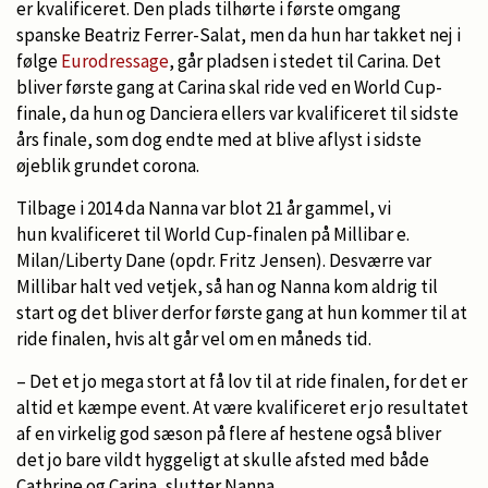
er kvalificeret. Den plads tilhørte i første omgang
spanske Beatriz Ferrer-Salat, men da hun har takket nej i
følge
Eurodressage
, går pladsen i stedet til Carina. Det
bliver første gang at Carina skal ride ved en World Cup-
finale, da hun og Danciera ellers var kvalificeret til sidste
års finale, som dog endte med at blive aflyst i sidste
øjeblik grundet corona.
Tilbage i 2014 da Nanna var blot 21 år gammel, vi
hun kvalificeret til World Cup-finalen på Millibar e.
Milan/Liberty Dane (opdr. Fritz Jensen). Desværre var
Millibar halt ved vetjek, så han og Nanna kom aldrig til
start og det bliver derfor første gang at hun kommer til at
ride finalen, hvis alt går vel om en måneds tid.
– Det et jo mega stort at få lov til at ride finalen, for det er
altid et kæmpe event. At være kvalificeret er jo resultatet
af en virkelig god sæson på flere af hestene også bliver
det jo bare vildt hyggeligt at skulle afsted med både
Cathrine og Carina, slutter Nanna.