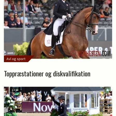
Avl og sport
Toppræstationer og diskvalifikation