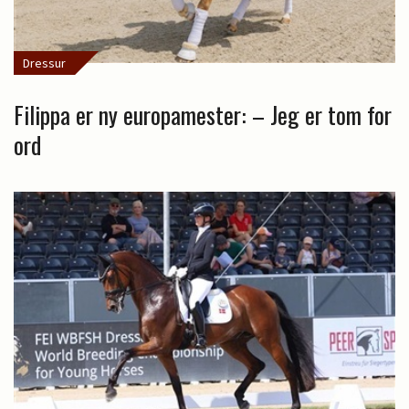
Dressur
Filippa er ny europamester: – Jeg er tom for
ord