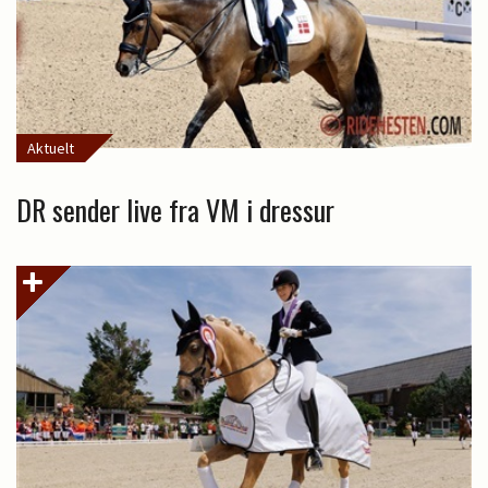
Aktuelt
DR sender live fra VM i dressur