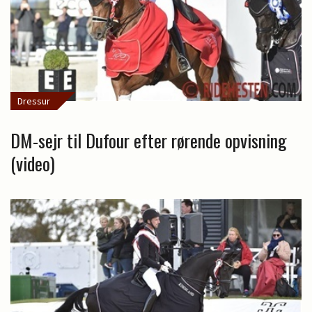
Dressur
DM-sejr til Dufour efter rørende opvisning
(video)