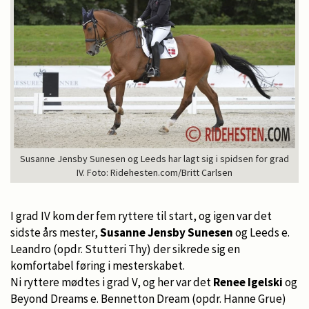
Susanne Jensby Sunesen og Leeds har lagt sig i spidsen for grad
IV. Foto: Ridehesten.com/Britt Carlsen
I grad IV kom der fem ryttere til start, og igen var det
sidste års mester,
Susanne Jensby Sunesen
og Leeds e.
Leandro (opdr. Stutteri Thy) der sikrede sig en
komfortabel føring i mesterskabet.
Ni ryttere mødtes i grad V, og her var det
Renee Igelski
og
Beyond Dreams e. Bennetton Dream (opdr. Hanne Grue)