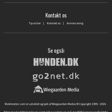
Kontakt os
Tip os her
|
Kontakt os
|
Annoncering
Se også:
Ridehesten.com er udviklet og ejet af Wiegaarden Media © Copyright 1995 - 2026
.
Ifølge markedsføringsloven samt ophavsretsloven må der IKKE kopieres indhold fra