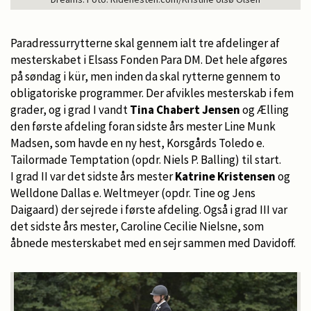
Paradressurrytterne skal gennem ialt tre afdelinger af
mesterskabet i Elsass Fonden Para DM. Det hele afgøres
på søndag i kür, men inden da skal rytterne gennem to
obligatoriske programmer. Der afvikles mesterskab i fem
grader, og i grad I vandt
Tina Chabert Jensen
og Ælling
den første afdeling foran sidste års mester Line Munk
Madsen, som havde en ny hest, Korsgårds Toledo e.
Tailormade Temptation (opdr. Niels P. Balling) til start.
I grad II var det sidste års mester
Katrine Kristensen
og
Welldone Dallas e. Weltmeyer (opdr. Tine og Jens
Daigaard) der sejrede i første afdeling. Også i grad III var
det sidste års mester, Caroline Cecilie Nielsne, som
åbnede mesterskabet med en sejr sammen med Davidoff.