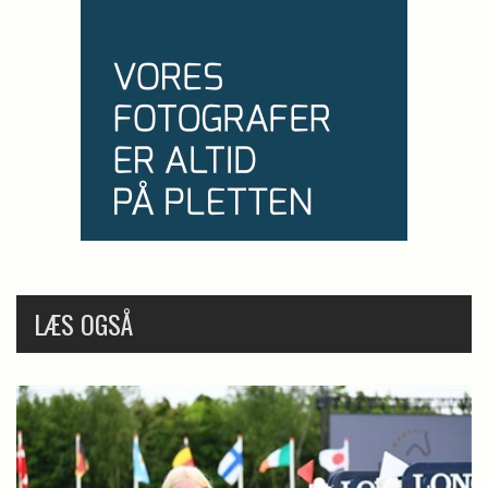
LÆS OGSÅ