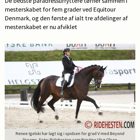
De bedste paradressurryttere tørner sammen i
mesterskabet for fem grader ved Equitour
Denmark, og den første af ialt tre afdelinger af
mesterskabet er nu afviklet
Renee Igelski har lagt sig i spidsen for grad V med Beyond
Dreams. Foto: Ridehesten.com/Kristine Ulsø Olsen