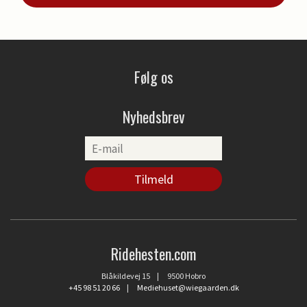
Følg os
Nyhedsbrev
Ridehesten.com
Blåkildevej 15 | 9500 Hobro
+45 98 51 20 66
|
Mediehuset@wiegaarden.dk