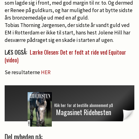
som lagde sig i front, med god margin til nr. to. Og dermed
er Renee på guldkurs, og har mulighed for at bytte sidste
års bronzemedalje ud med en af guld.
Tobias Thorning Jørgensen, der sidste år vandt guld ved
EM i Rotterdam er ikke til start, hans hest Jolene Hill har
desværre pådraget sig en skade i starten af ugen.
LÆS OGSÅ:
Lærke Olesen: Det er fedt at ride ved Equitour
(video)
Se resultaterne
HER
Klik her for at bestille abonnement på
Magasinet Ridehesten
Del nyheden på: