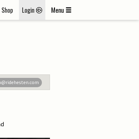
Shop
Login
Menu
o@ridehesten.com
nd