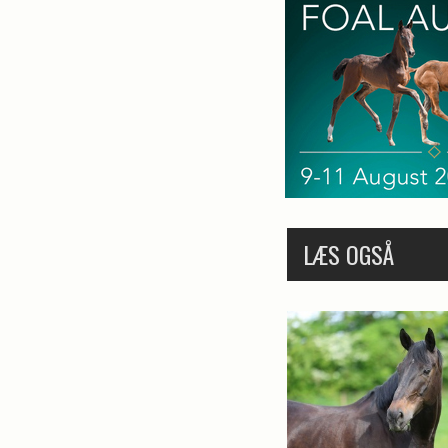
LÆS OGSÅ