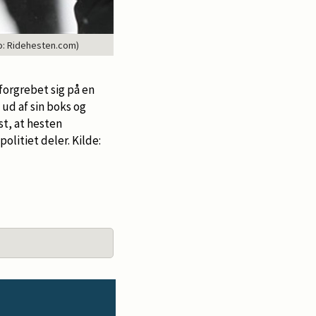
to: Ridehesten.com)
forgrebet sig på en
 ud af sin boks og
st, at hesten
olitiet deler. Kilde: