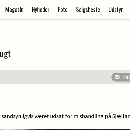
Magasin
Nyheder
Foto
Salgsheste
Udstyr
rugt
inf
r sandsynligvis været udsat for mishandling på Sjælla