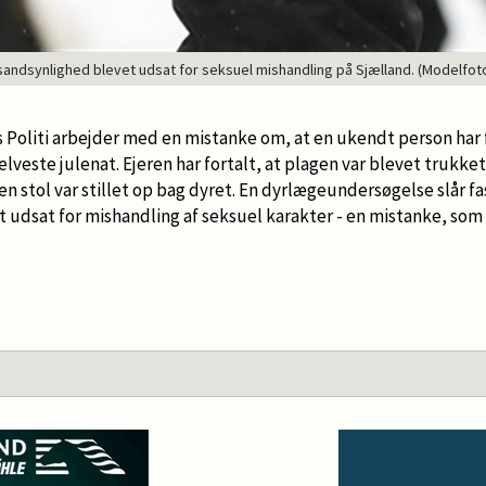
l sandsynlighed blevet udsat for seksuel mishandling på Sjælland. (Modelfo
 Politi arbejder med en mistanke om, at en ukendt person har 
lveste julenat. Ejeren har fortalt, at plagen var blevet trukket
en stol var stillet op bag dyret. En dyrlægeundersøgelse slår fa
t udsat for mishandling af seksuel karakter - en mistanke, som p