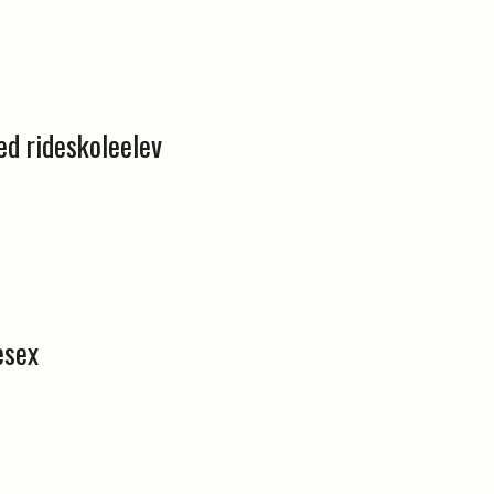
d rideskoleelev
esex