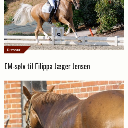
Dressur
EM-sølv til Filippa Jæger Jensen