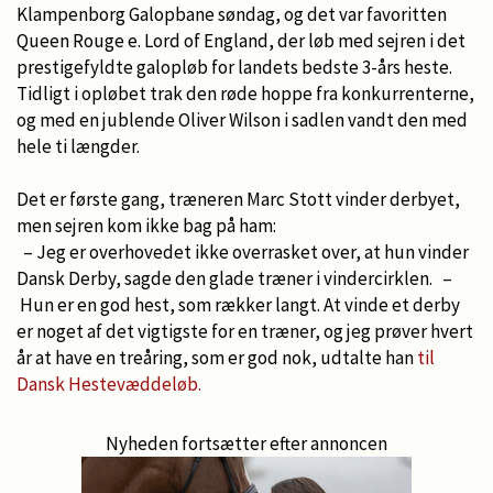
Klampenborg Galopbane søndag, og det var favoritten
Queen Rouge e. Lord of England, der løb med sejren i det
prestigefyldte galopløb for landets bedste 3-års heste.
Tidligt i opløbet trak den røde hoppe fra konkurrenterne,
og med en jublende Oliver Wilson i sadlen vandt den med
hele ti længder.
Det er første gang, træneren Marc Stott vinder derbyet,
men sejren kom ikke bag på ham:
– Jeg er overhovedet ikke overrasket over, at hun vinder
Dansk Derby, sagde den glade træner i vindercirklen. –
Hun er en god hest, som rækker langt. At vinde et derby
er noget af det vigtigste for en træner, og jeg prøver hvert
år at have en treåring, som er god nok, udtalte han
til
Dansk Hestevæddeløb.
Nyheden fortsætter efter annoncen