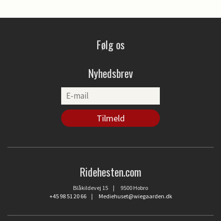
Følg os
Nyhedsbrev
Ridehesten.com
Blåkildevej 15 | 9500 Hobro
+45 98 51 20 66
|
Mediehuset@wiegaarden.dk