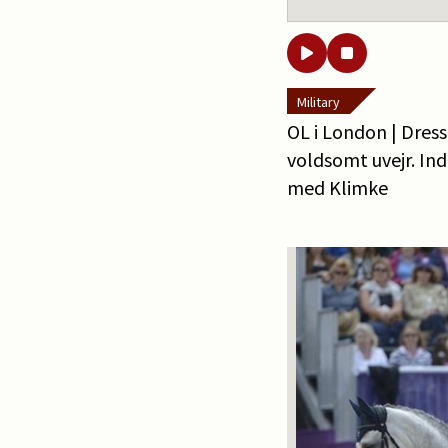
Military
OL i London | Dres
voldsomt uvejr. In
med Klimke