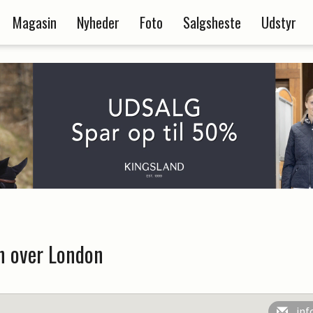
Magasin
Nyheder
Foto
Salgsheste
Udstyr
n over London
inf