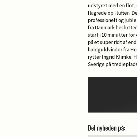
udstyret med en flot,
flagrede op i luften.
professionelt og jubl
fra Danmark besluttede
start i 10 minutter fo
på et super ridt af en
holdguldvinder fra Ho
rytter Ingrid Klimke. 
Sverige på tredjeplads
Del nyheden på: