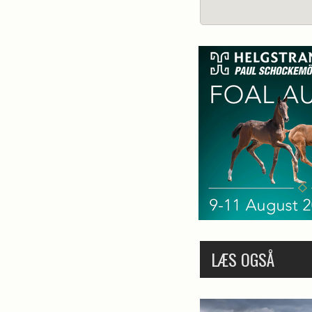
LÆS OGSÅ