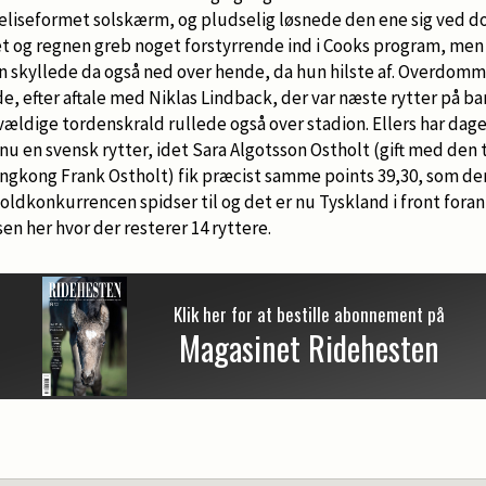
 eliseformet solskærm, og pludselig løsnede den ene sig ved 
 Det og regnen greb noget forstyrrende ind i Cooks program, m
en skyllede da også ned over hende, da hun hilste af. Overdo
, efter aftale med Niklas Lindback, der var næste rytter på b
r vældige tordenskrald rullede også over stadion. Ellers har d
dnu en svensk rytter, idet Sara Algotsson Ostholt (gift med den 
ngkong Frank Ostholt) fik præcist samme points 39,30, som den
Holdkonkurrencen spidser til og det er nu Tyskland i front fora
en her hvor der resterer 14 ryttere.
Klik her for at bestille abonnement på
Magasinet Ridehesten