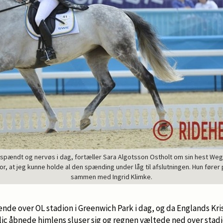
t spændt og nervøs i dag, fortæller Sara Algotsson Ostholt om sin hest Weg
or, at jeg kunne holde al den spænding under låg til afslutningen. Hun føre
sammen med Ingrid Klimke.
de over OL stadion i Greenwich Park i dag, og da Englands Kri
ic åbnede himlens sluser sig og regnen væltede ned over sta