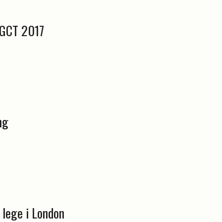
LGCT 2017
ng
e lege i London