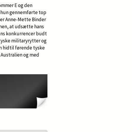
dommer E og den
en hun gennemførte top
mmer Anne-Mette Binder
anen, at udsætte hans
agens konkurrencer budt
tyske militaryrytter og
 hidtil førende tyske
n Australien og med