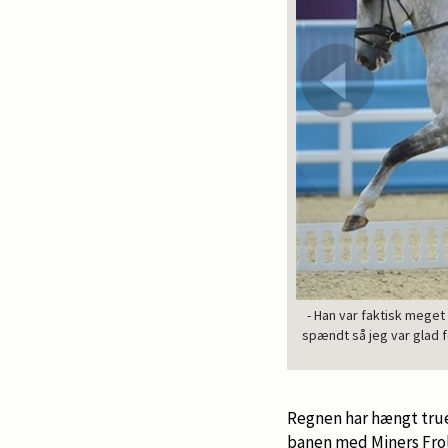
- Han var faktisk mege
spændt så jeg var glad f
Regnen har hængt truen
banen med Miners Frol