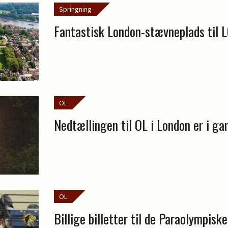
Springning
Fantastisk London-stævneplads til 
OL
Nedtællingen til OL i London er i ga
OL
Billige billetter til de Paraolympisk