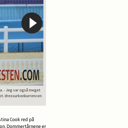
a. - Jeg var også meget
r pt. dressurkonkurrencen
På trods af problemer med styrtregn og et
stina Cook red på
dion. Dommertårnene er