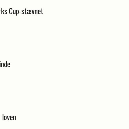
rks Cup-stævnet
inde
 loven