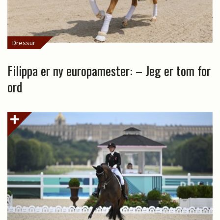
Dressur
Filippa er ny europamester: – Jeg er tom for
ord