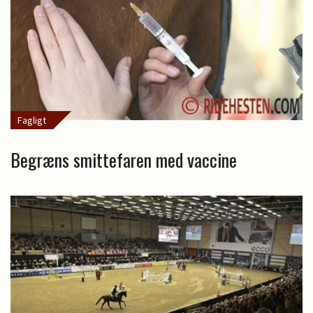
Fagligt
Begræns smittefaren med vaccine