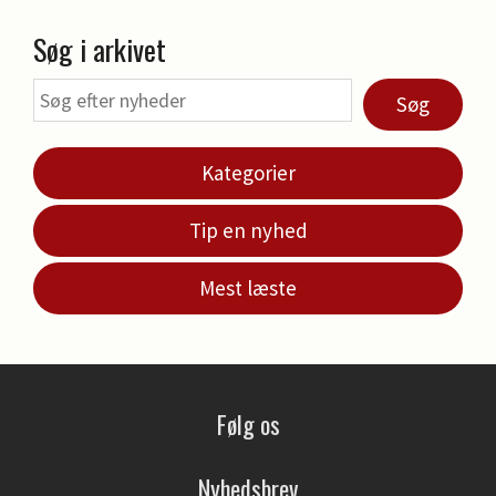
Søg i arkivet
Søg
Kategorier
Tip en nyhed
Mest læste
Følg os
Nyhedsbrev