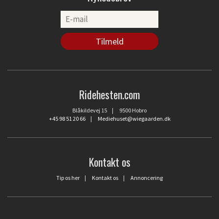
Ridehesten.com
Blåkildevej 15 | 9500 Hobro
+45 98 51 20 66
|
Mediehuset@wiegaarden.dk
Kontakt os
Tip os her
|
Kontakt os
|
Annoncering