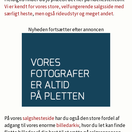
Vi er kendt for vores store, velfungerende salgsside med
særligt heste
,
men også rideudstyr og meget andet
.
Nyheden fortsætter efter annoncen
På vores
salgshesteside
har du også den store fordel af
adgang til vores enorme
billedarkiv
, hvor du let kan finde