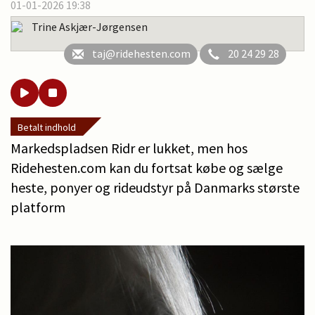
01-01-2026 19:38
Trine Askjær-Jørgensen
taj@ridehesten.com
20 24 29 28
Betalt indhold
Markedspladsen Ridr er lukket, men hos
Ridehesten.com kan du fortsat købe og sælge
heste, ponyer og rideudstyr på Danmarks største
platform