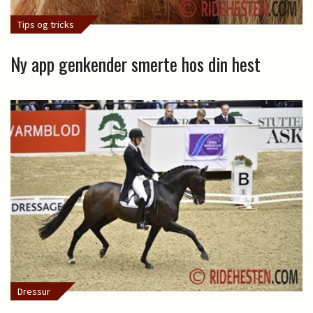
Tips og tricks
Ny app genkender smerte hos din hest
Dressur