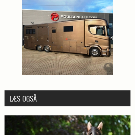
LÆS OGSÅ