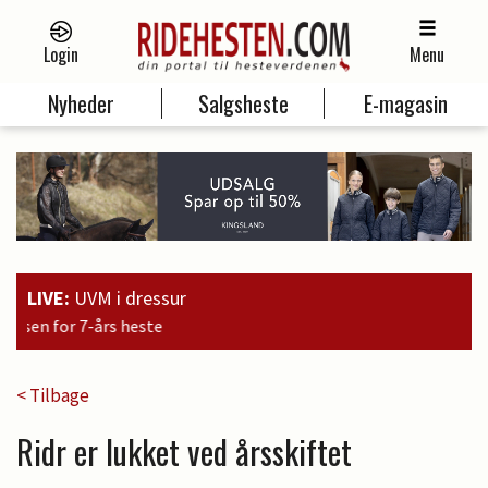
Login
Menu
Nyheder
Salgsheste
E-magasin
LIVE:
UVM i dressur
15:09
Bran
< Tilbage
Ridr er lukket ved årsskiftet