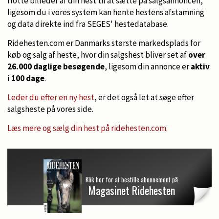
flotte billeder af din hest til at sætte på salgsannoncen,
ligesom du i vores system kan hente hestens afstamning
og data direkte ind fra SEGES' hestedatabase.
Ridehesten.com er Danmarks største markedsplads for
køb og salg af heste, hvor din salgshest bliver set af
over
26.000 daglige besøgende
, ligesom din annonce er
aktiv
i 100 dage
.
Leder du efter en ny hest
, er det også let at søge efter
salgsheste på vores side.
Læs mere og sælg din hest på ridehesten.com.
Klik her for at bestille abonnement på
Magasinet Ridehesten