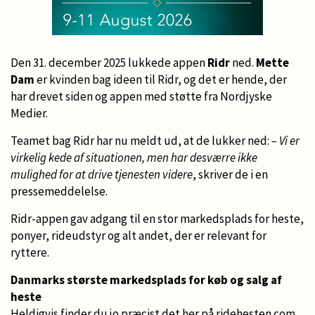
Den 31. december 2025 lukkede appen
Ridr
ned.
Mette
Dam
er kvinden bag ideen til Ridr, og det er hende, der
har drevet siden og appen med støtte fra Nordjyske
Medier.
Teamet bag Ridr har nu meldt ud, at de lukker ned:
– Vi er
virkelig kede af situationen, men har desværre ikke
mulighed for at drive tjenesten videre
, skriver de i en
pressemeddelelse.
Ridr-appen gav adgang til en stor markedsplads for heste,
ponyer, rideudstyr og alt andet, der er relevant for
ryttere.
Danmarks største markedsplads for køb og salg af
heste
Heldigvis finder du jo præcist det her på ridehesten.com.