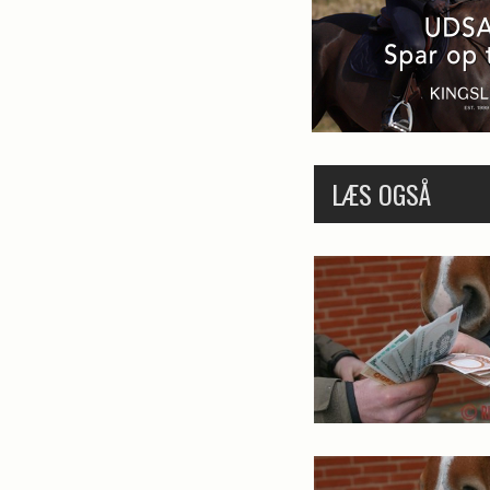
LÆS OGSÅ