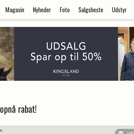
Magasin
Nyheder
Foto
Salgsheste
Udstyr
opnå rabat!
en
inf