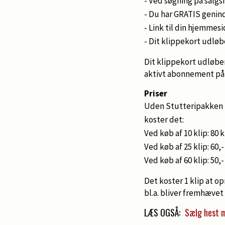
- Ved søgning på salgs
- Du har GRATIS genind
- Link til din hjemmes
- Dit klippekort udløb
Dit klippekort udløber
aktivt abonnement på 
Priser
Uden Stutteripakken k
koster det:
Ved køb af 10 klip: 80 
Ved køb af 25 klip: 60,
Ved køb af 60 klip: 50,
Det koster 1 klip at 
bl.a. bliver fremhævet
LÆS OGSÅ:
Sælg hest 