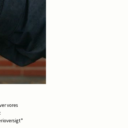
ver vores
:
erioversigt”