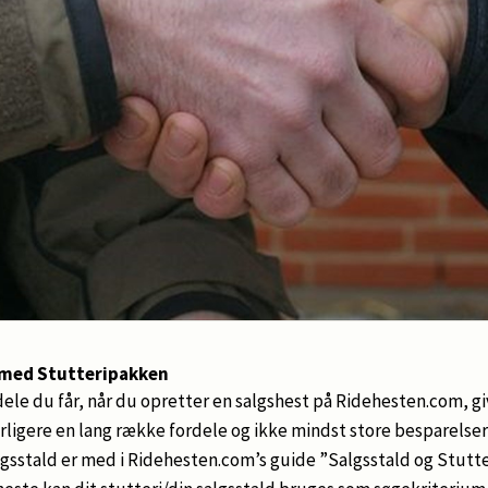
e med Stutteripakken
le du får, når du opretter en salgshest på Ridehesten.com, gi
ligere en lang række fordele og ikke mindst store besparelser
algsstald er med i Ridehesten.com’s guide ”Salgsstald og Stutt