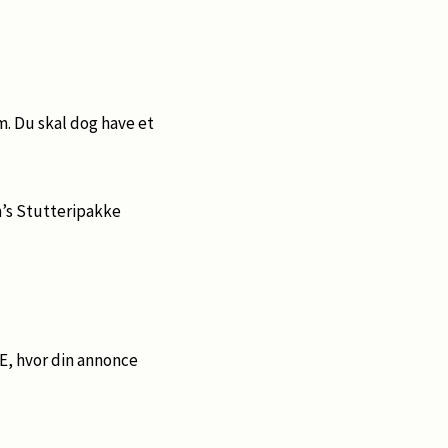
m. Du skal dog have et
m’s Stutteripakke
E, hvor din annonce