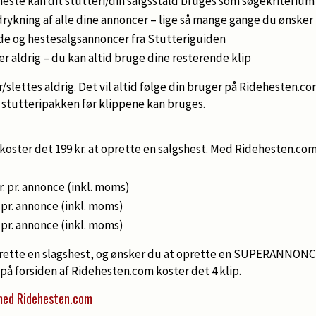
heste kan dit stutteri/din salgsstald bruges som søgekriterium
rykning af alle dine annoncer – lige så mange gange du ønsker
ide og hestesalgsannoncer fra Stutteriguiden
er aldrig – du kan altid bruge dine resterende klip
/slettes aldrig. Det vil altid følge din bruger på Ridehesten.co
stutteripakken før klippene kan bruges.
oster det 199 kr. at oprette en salgshest. Med Ridehesten.co
kr. pr. annonce (inkl. moms)
- pr. annonce (inkl. moms)
- pr. annonce (inkl. moms)
oprette en slagshest, og ønsker du at oprette en SUPERANNONC
 på forsiden af Ridehesten.com koster det 4 klip.
med Ridehesten.com