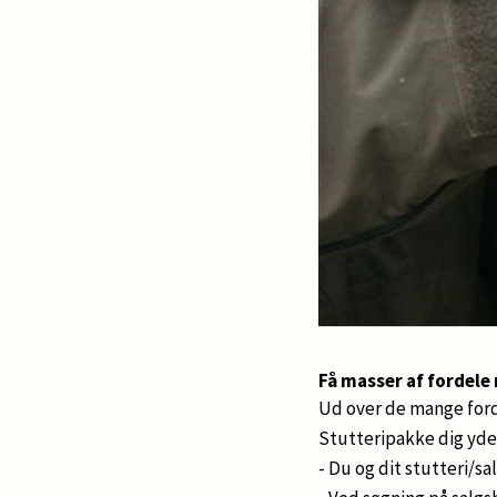
Få masser af fordel
Ud over de mange forde
Stutteripakke dig yder
- Du og dit stutteri/s