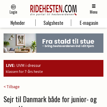
Login
Menu
Nyheder
Salgsheste
E-magasin
LIVE:
UVM i dressur
15:09
Brandtb
< Tilbage
Sejr til Danmark både for junior- og