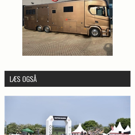
LÆS OGSÅ