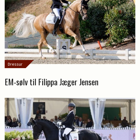
Dressur
EM-sølv til Filippa Jæger Jensen