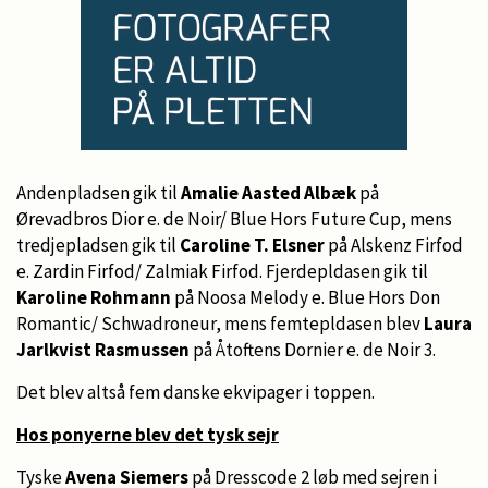
Andenpladsen gik til
Amalie Aasted Albæk
på
Ørevadbros Dior e. de Noir/ Blue Hors Future Cup, mens
tredjepladsen gik til
Caroline T. Elsner
på Alskenz Firfod
e. Zardin Firfod/ Zalmiak Firfod. Fjerdepldasen gik til
Karoline Rohmann
på Noosa Melody e. Blue Hors Don
Romantic/ Schwadroneur, mens femtepldasen blev
Laura
Jarlkvist Rasmussen
på Åtoftens Dornier e. de Noir 3.
Det blev altså fem danske ekvipager i toppen.
Hos ponyerne blev det tysk sejr
Tyske
Avena Siemers
på Dresscode 2 løb med sejren i