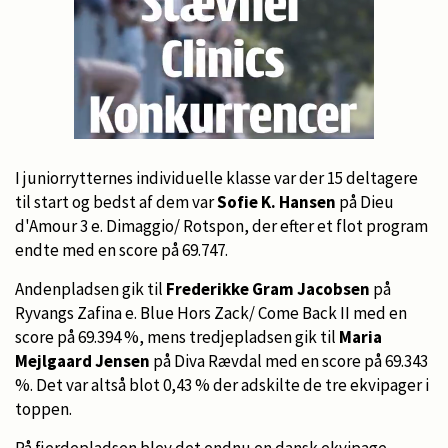
I juniorrytternes individuelle klasse var der 15 deltagere
til start og bedst af dem var
Sofie K. Hansen
på Dieu
d'Amour 3 e. Dimaggio/ Rotspon, der efter et flot program
endte med en score på 69.747.
Andenpladsen gik til
Frederikke Gram Jacobsen
på
Ryvangs Zafina e. Blue Hors Zack/ Come Back II med en
score på 69.394 %, mens tredjepladsen gik til
Maria
Mejlgaard Jensen
på Diva Rævdal med en score på 69.343
%. Det var altså blot 0,43 % der adskilte de tre ekvipager i
toppen.
På fjerdepladsen blev det endnu en dansk ekvipage,