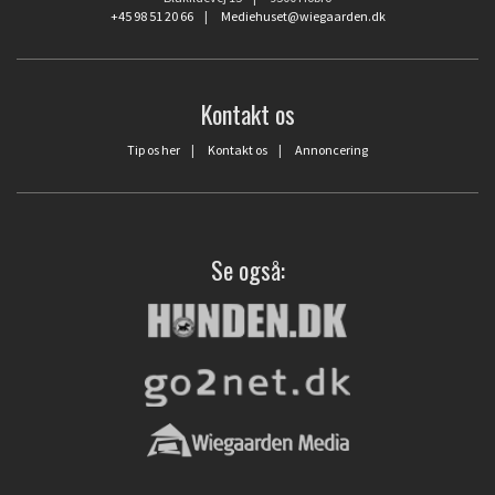
+45 98 51 20 66
|
Mediehuset@wiegaarden.dk
Kontakt os
Tip os her
|
Kontakt os
|
Annoncering
Se også: