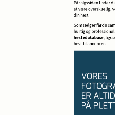
På salgssiden finder d
at være overskuelig, v
din hest.
Som sælger får du samt
hurtig og professione
hestedatabase
, lige
hest til annoncen.