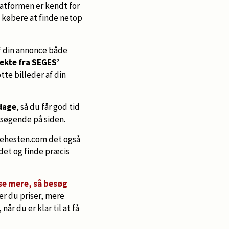
latformen er kendt for
e købere at finde netop
af din annonce både
ekte fra SEGES’
otte billeder af din
 dage
, så du får god tid
esøgende på siden.
dehesten.com det også
ndet og finde præcis
læse mere, så besøg
er du priser, mere
år du er klar til at få