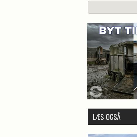
Er du interesseret
Kontakt Ridehesten
LÆS OGSÅ