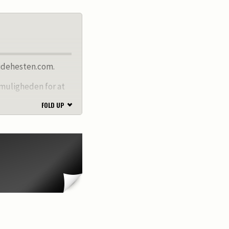
Ridehesten.com.
 muligheden for at
FOLD UP
n salgshest. Du har
com i minimum 2