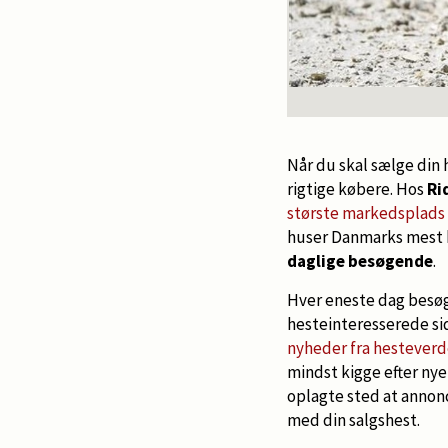
Når du skal sælge din 
rigtige købere. Hos
Ri
største markedsplads f
huser Danmarks mest
daglige besøgende
.
Hver eneste dag besøge
hesteinteresserede sid
nyheder fra hestever
mindst kigge efter nye
oplagte sted at annonc
med din salgshest.