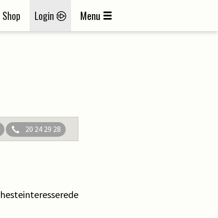
Shop
Login
Menu
20 24 29 28
f hesteinteresserede