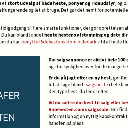
u et
stort udvalg af både heste, ponyer og rideudstyr
, og p
elfungerende og let at bruge. Det gør det nemt for potentiell
idig adgang til flere smarte funktioner, der gør oprettelsen 
l. Du kan blandt andet
hente hestens afstamning og data dir
som du kan
benytte Ridehestens store billedarkiv
til at finde fl
Din salgsannonce er aktiv i hele 100
og stor synlighed over for de mange b
Er du på jagt efter en ny hest
, gør Ri
let at søge blandt
salgsheste
i hele la
den type hest, du leder efter.
Vil du sætte din hest til salg eller 
Ridehesten.coms salgsside.
Her find
information og en nyttig købskontrakt, n
handlen på plads.