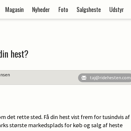
Magasin
Nyheder
Foto
Salgsheste
Udstyr
din hest?
ensen
taj@ridehesten.com
m det rette sted. Få din hest vist frem for tusindvis a
ks største markedsplads for køb og salg af heste