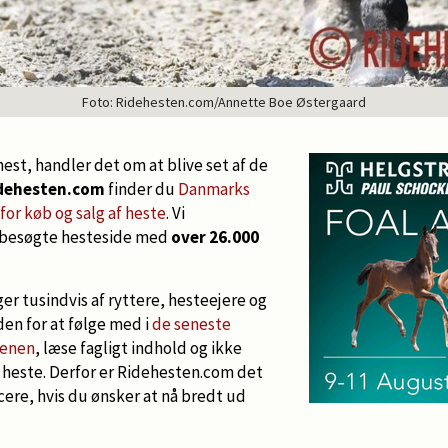
Foto: Ridehesten.com/Annette Boe Østergaard
hest, handler det om at blive set af de
dehesten.com
finder du
Danmarks
or køb og salg af heste
. Vi
 besøgte hesteside med
over 26.000
r tusindvis af ryttere, hesteejere og
en for at følge med i
de seneste
denen
, læse fagligt indhold og ikke
 heste. Derfor er Ridehesten.com det
ere, hvis du ønsker at nå bredt ud