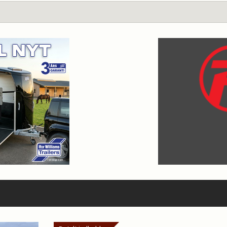
?
s redaktion på mail:
info@ridehesten.com