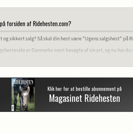
 på forsiden af Ridehesten.com?
t og sikkert salg? Så skal din hest være "Ugens salgshest" på 
gshesteside er Danmarks mest besøgte af sin art, og nu har du
opmærksomhed omkring din salgshest.
på Ridehesten.com
 producerer vores redaktion en artikel om din salgshest.
 et kort telefoninterview og skriver en artikel på 3-400 ord om di
Klik her for at bestille abonnement på
Magasinet Ridehesten
e 2-3 billeder fra vores store fotodatabase til artiklen.
markeret som advertorial og ligge som topnyhed på ridehesten.
siv moms.