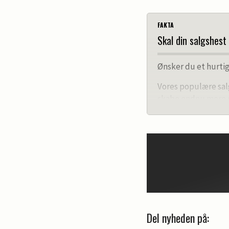
FAKTA
Skal din salgshest
Ønsker du et hurtig
Vores populære sal
skabe endnu mere 
Ugens salgshest 
Som ugens salgshest
Vi ringer dig op til
mulighed for at vælg
Artiklen vil blive 
timer.
Del nyheden på:
Pris: 1250 kr. inklu