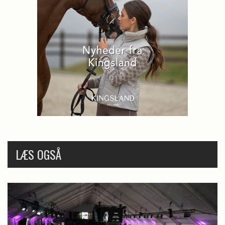
LÆS OGSÅ