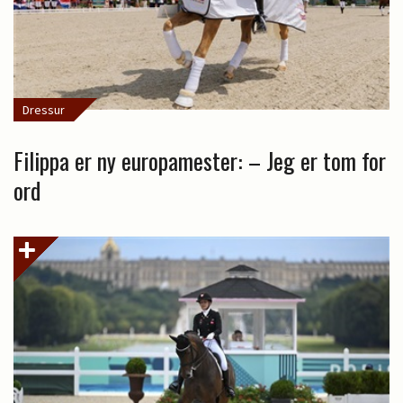
Dressur
Filippa er ny europamester: – Jeg er tom for
ord