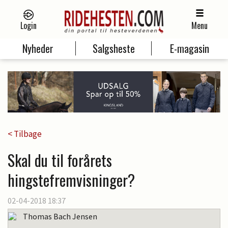
Login
Menu
Nyheder
Salgsheste
E-magasin
< Tilbage
Skal du til forårets
hingstefremvisninger?
02-04-2018 18:37
Thomas Bach Jensen