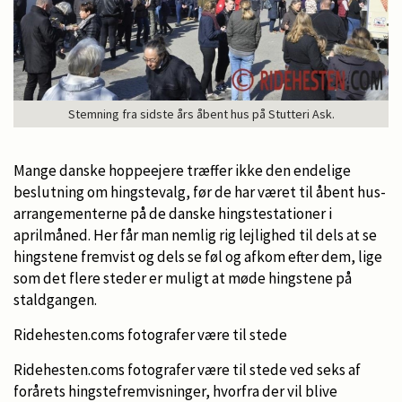
Stemning fra sidste års åbent hus på Stutteri Ask.
Mange danske hoppeejere træffer ikke den endelige
beslutning om hingstevalg, før de har været til åbent hus-
arrangementerne på de danske hingstestationer i
aprilmåned. Her får man nemlig rig lejlighed til dels at se
hingstene fremvist og dels se føl og afkom efter dem, lige
som det flere steder er muligt at møde hingstene på
staldgangen.
Ridehesten.coms fotografer være til stede
Ridehesten.coms fotografer være til stede ved seks af
forårets hingstefremvisninger, hvorfra der vil blive