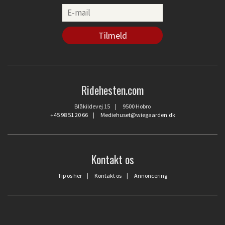
Ridehesten.com
Blåkildevej 15 | 9500 Hobro
+45 98 51 20 66
|
Mediehuset@wiegaarden.dk
Kontakt os
Tip os her
|
Kontakt os
|
Annoncering