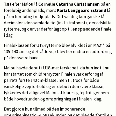
Tæt efter Malou lå
Cornelie Catarina Christiansen
på en
foreløbig andenplads, mens
Karla Langgaard Estrand
lå
på en foreløbig tredjeplads. Det var dog kun ganske få
decimaler i den samlede tid (inkl. strafpoint), der adskilte
rytterne, og der var derfor lagt op til en spændende finale
i dag.
Finaleklassen for U18-rytterne blev afviklet i en MA2** på
135-140 cm, og det våde vejr blev her endnu en udfordring
på den svære bane.
Malou havde debut i U18-mesterskabet, da hun indtil nu
har startet som childrenrytter. Finalen var derfor også
parrets første 140 cm-klasse, men til trods for både
vanskelige vejrforhold og en debut i den svære klasse,
lykkedes det alligevel Malou at klare sig fejlfrit igennem
både hovedrunden og omspringningen i finalen i dag.
Det gjorde hun tilmed på den imponerende
omspringningstid 61,58 sekunder, og det blev derfor til en