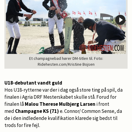
Et champagnebad hører DM-titlen til. Foto:
Ridehesten.com/Kristine Bojsen
U18-debutant vandt guld
Hos U18-rytterne var der i dag også store ting på spil, da
finalen i Agria DRF Mesterskabet skulle stå. Forud for
finalen lå
Malou Therese Mulbjerg Larsen
i front
med
Champagne KS (71)
e. Connor/ Common Sense, da
de i den indledende kvalifikation klarede sig bedst til
trods for fire fejl.