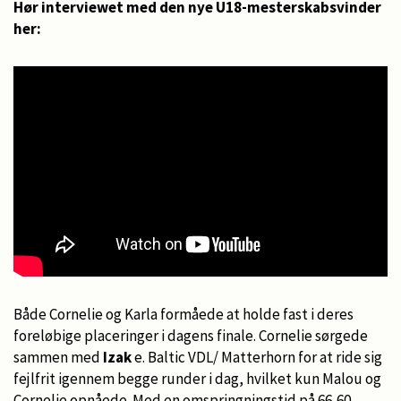
Hør interviewet med den nye U18-mesterskabsvinder
her:
Både Cornelie og Karla formåede at holde fast i deres
foreløbige placeringer i dagens finale. Cornelie sørgede
sammen med
Izak
e. Baltic VDL/ Matterhorn for at ride sig
fejlfrit igennem begge runder i dag, hvilket kun Malou og
Cornelie opnåede. Med en omspringningstid på 66,60