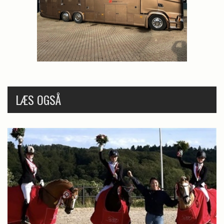
LÆS OGSÅ