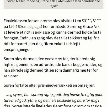
Søren Møller Rohde og Grace Ask. Foto: Ridehesten.com/Kristine
Bojsen
Finaleklassen for seniorerne blev afviklet i en S3***/S****
på 150-160 cm, og også her formåede Søren og Grace Ask
at levere et ridt i særklasse og kunne dermed holde fast i
føringen. Endnu en gang blev det til et sikkert og fejlfrit
ridt for parret, der dog fik en enkelt tidsfejl i
omspringningen.
Søren blev dermed den eneste rytter, der klarede sig
fejlfrit igennem den udfordrende bane i begge runder, og
han sikrede sig dermed titlen som danmarksmester for
seniorer.
Søren fortalte efter præmieoverrækkelsen om sejren:
–
Jeg synes, hun sprang rigtig godt. Jeg havde to rigtig gode
ture med god rytme, og det hele flaskede sig bare for mig i
dag.
Søren løftede ligeledes sløret for en drøm om at ride