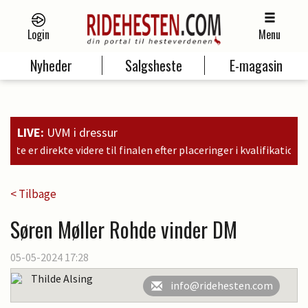
Login
Menu
Nyheder
Salgsheste
E-magasin
LIVE:
UVM i dressur
n efter placeringer i kvalifikationen som nr. 6, 9 og 11
< Tilbage
Søren Møller Rohde vinder DM
05-05-2024 17:28
Thilde Alsing
info@ridehesten.com