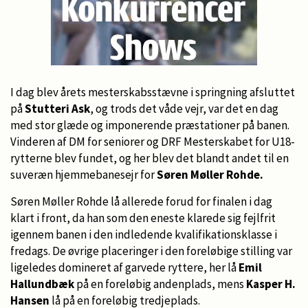
I dag blev årets mesterskabsstævne i springning afsluttet
på
Stutteri Ask
, og trods det våde vejr, var det en dag
med stor glæde og imponerende præstationer på banen.
Vinderen af DM for seniorer og DRF Mesterskabet for U18-
rytterne blev fundet, og her blev det blandt andet til en
suveræn hjemmebanesejr for
Søren Møller Rohde.
Søren Møller Rohde lå allerede forud for finalen i dag
klart i front, da han som den eneste klarede sig fejlfrit
igennem banen i den indledende kvalifikationsklasse i
fredags. De øvrige placeringer i den foreløbige stilling var
ligeledes domineret af garvede ryttere, her lå
Emil
Hallundbæk
på en foreløbig andenplads, mens
Kasper H.
Hansen
lå på en foreløbig tredjeplads.