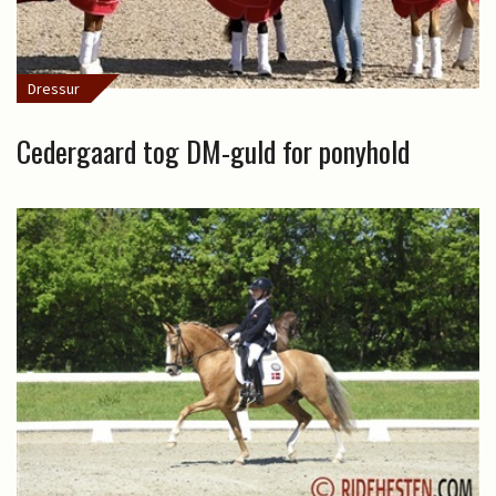
Dressur
Cedergaard tog DM-guld for ponyhold