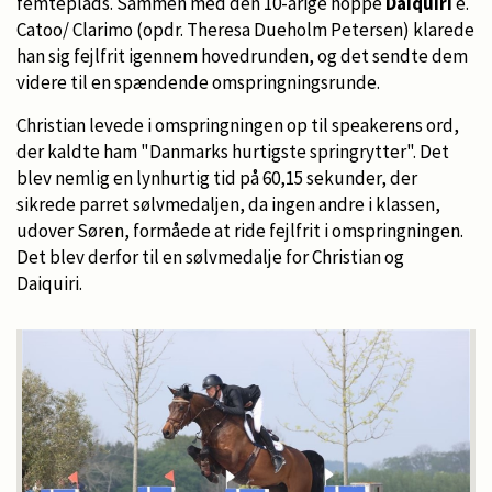
femteplads. Sammen med den 10-årige hoppe
Daiquiri
e.
Catoo/ Clarimo (opdr. Theresa Dueholm Petersen) klarede
han sig fejlfrit igennem hovedrunden, og det sendte dem
videre til en spændende omspringningsrunde.
Christian levede i omspringningen op til speakerens ord,
der kaldte ham "Danmarks hurtigste springrytter". Det
blev nemlig en lynhurtig tid på 60,15 sekunder, der
sikrede parret sølvmedaljen, da ingen andre i klassen,
udover Søren, formåede at ride fejlfrit i omspringningen.
Det blev derfor til en sølvmedalje for Christian og
Daiquiri.