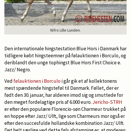
Nifro Lille Lunden.
Den internationale hingstestation Blue Hors i Danmark har
tidligere købt hingsteemner på følauktionen i Borculo, og
deriblandt den unge tophingst Blue Hors First Choice e.
Jazz/ Negro.
Ved
følauktionen i Borculo
i går gik et af kollektonens
mest spændende hingsteføl til Danmark. Føllet, der er
født den 30. januar, har alderen imod sig og smuttede for
den meget fordelagtige pris af 6.000 euro.
Jericho-STRH
er efter den populære Florencio-søn Charmeur trukket på
en hoppe efter Jazz/ Ulft, lige som Charmeurs mor også er
efter den succesfulde hollandske kombination Jazz/ Ulft.
Det helt særlige ved dette føls afstamning er, at moderen