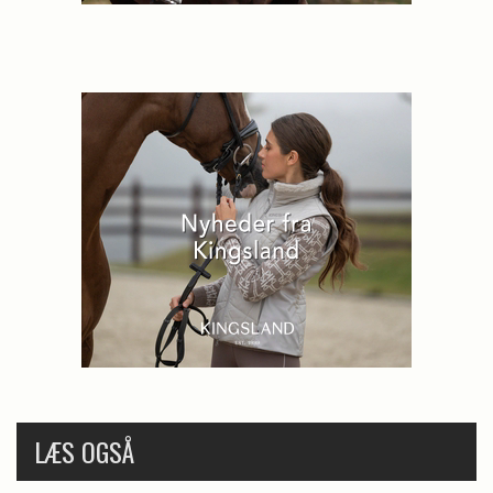
LÆS OGSÅ