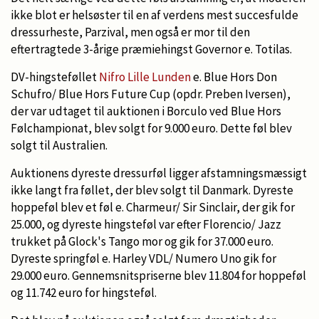
ikke blot er helsøster til en af verdens mest succesfulde
dressurheste, Parzival, men også er mor til den
eftertragtede 3-årige præmiehingst Governor e. Totilas.
DV-hingsteføllet
Nifro Lille Lunden
e. Blue Hors Don
Schufro/ Blue Hors Future Cup (opdr. Preben Iversen),
der var udtaget til auktionen i Borculo ved Blue Hors
Følchampionat, blev solgt for 9.000 euro. Dette føl blev
solgt til Australien.
Auktionens dyreste dressurføl ligger afstamningsmæssigt
ikke langt fra føllet, der blev solgt til Danmark. Dyreste
hoppeføl blev et føl e. Charmeur/ Sir Sinclair, der gik for
25.000, og dyreste hingsteføl var efter Florencio/ Jazz
trukket på Glock's Tango mor og gik for 37.000 euro.
Dyreste springføl e. Harley VDL/ Numero Uno gik for
29.000 euro. Gennemsnitspriserne blev 11.804 for hoppeføl
og 11.742 euro for hingsteføl.