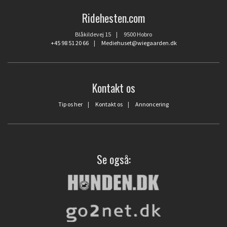
Ridehesten.com
Blåkildevej 15 | 9500 Hobro
+45 98 51 20 66
|
Mediehuset@wiegaarden.dk
Kontakt os
Tip os her
|
Kontakt os
|
Annoncering
Se også: