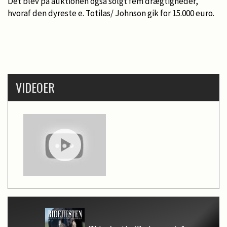
Det blev på auktionen også solgt fem drægtigheder,
hvoraf den dyreste e. Totilas/ Johnson gik for 15.000 euro.
VIDEOER