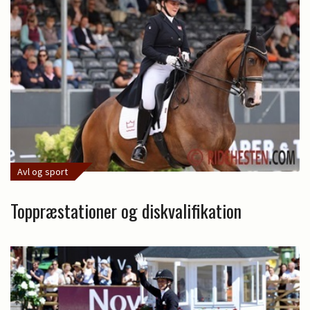
Avl og sport
Toppræstationer og diskvalifikation