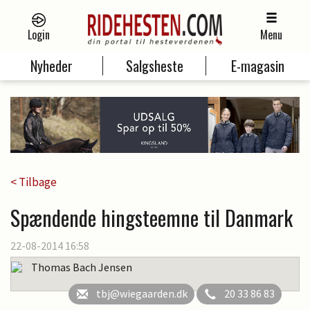
Login
Menu
Nyheder
Salgsheste
E-magasin
< Tilbage
Spændende hingsteemne til Danmark
22-08-2014 16:58
Thomas Bach Jensen
tbj@wiegaarden.dk
20 33 86 83