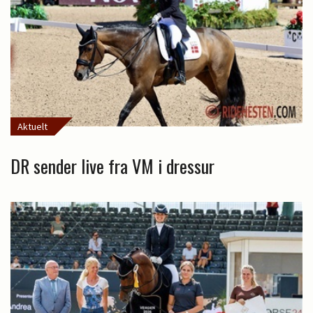
Aktuelt
DR sender live fra VM i dressur