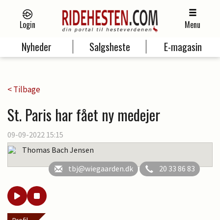
Login
Menu
Nyheder
Salgsheste
E-magasin
< Tilbage
St. Paris har fået ny medejer
09-09-2022 15:15
Thomas Bach Jensen
tbj@wiegaarden.dk
20 33 86 83