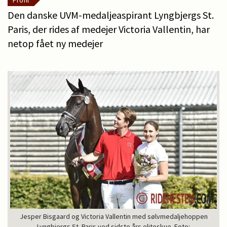
Profil
Den danske UVM-medaljeaspirant Lyngbjergs St.
Paris, der rides af medejer Victoria Vallentin, har
netop fået ny medejer
Jesper Bisgaard og Victoria Vallentin med sølvmedaljehoppen
Lyngbjergs St. Paris ved sidste års eliteskue. Foto: