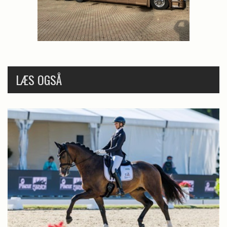
LÆS OGSÅ