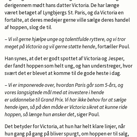
derigennem mødt hans datter Victoria. De har længe
været betaget af Lyngbjergs St. Paris, og da Victoria en
fortalte, at deres medejer gerne ville sælge deres handel
af hoppen, slog de til.
–
Vi vil gerne hjælpe unge og talentfulde ryttere, og vi tror
meget på Victoria og vil gerne støtte hende
, fortæller Poul.
Han synes, at det er godt spottet af Victoria og Jesper,
der fandt hoppen som helt ung, og han understreger, hvor
svært det er blevet at komme til de gode heste i dag.
–
Vi er imponerede over, hvordan Paris går som 5-års, og
vores langsigtede mål med at investere i hende
er
uddannelse til Grand Prix. Vi har ikke behov for at sælge
hende igen, så på den måde er Victoria sikret at kunne ride
hoppen, så længe hun ønsker det
, siger Poul.
Det betyder for Victoria, at hun har helt klare linjer, når
hun gang på gang på bliver spurgt, om hoppen er til salg,