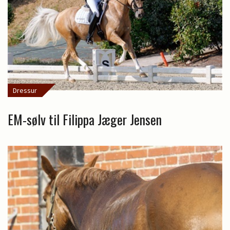
Dressur
EM-sølv til Filippa Jæger Jensen