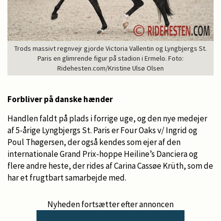
Trods massivt regnvejr gjorde Victoria Vallentin og Lyngbjergs St.
Paris en glimrende figur på stadion i Ermelo. Foto:
Ridehesten.com/Kristine Ulsø Olsen
Forbliver på danske hænder
Handlen faldt på plads i forrige uge, og den nye medejer
af 5-årige Lyngbjergs St. Paris er Four Oaks v/ Ingrid og
Poul Thøgersen, der også kendes som ejer af den
internationale Grand Prix-hoppe Heiline’s Danciera og
flere andre heste, der rides af Carina Cassøe Krüth, som de
har et frugtbart samarbejde med.
Nyheden fortsætter efter annoncen