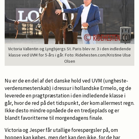
Victoria Vallentin og Lyngbjergs St. Paris blev nr. 3 i den indledende
klasse ved UVM for 5-års i går. Foto: Ridehesten.com/Kristine Ulsø
Olsen
Nu er de en del af det danske hold ved UVM (ungheste-
verdensmesterskab) i dressur i hollandske Ermelo, og de
leverede en pragtpræstation i den indledende klasse i
går, hvor de red på det tidspunkt, der kom allermest regn.
Ikke desto mindre opnåede de en tredjeplads og er
blandt favoritterne til morgendagens finale.
Victoria og Jesper får utallige forespørgsler på, om
hoppen kan købes, men det kan den ikke, for de har