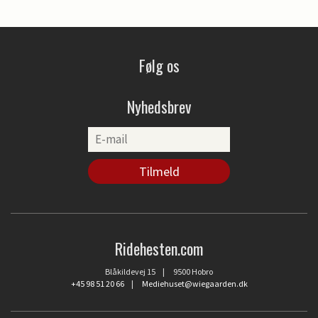
Følg os
Nyhedsbrev
Ridehesten.com
Blåkildevej 15 | 9500 Hobro
+45 98 51 20 66
|
Mediehuset@wiegaarden.dk