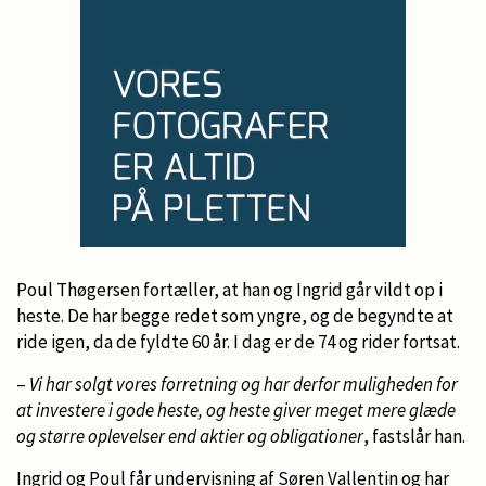
Poul Thøgersen fortæller, at han og Ingrid går vildt op i
heste. De har begge redet som yngre, og de begyndte at
ride igen, da de fyldte 60 år. I dag er de 74 og rider fortsat.
–
Vi har solgt vores forretning og har derfor muligheden for
at investere i gode heste, og heste giver meget mere glæde
og større oplevelser end aktier og obligationer
, fastslår han.
Ingrid og Poul får undervisning af Søren Vallentin og har