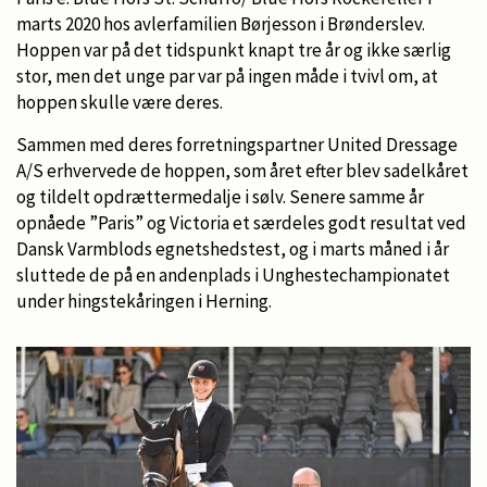
marts 2020 hos avlerfamilien Børjesson i Brønderslev.
Hoppen var på det tidspunkt knapt tre år og ikke særlig
stor, men det unge par var på ingen måde i tvivl om, at
hoppen skulle være deres.
Sammen med deres forretningspartner United Dressage
A/S erhvervede de hoppen, som året efter blev sadelkåret
og tildelt opdrættermedalje i sølv. Senere samme år
opnåede ”Paris” og Victoria et særdeles godt resultat ved
Dansk Varmblods egnetshedstest, og i marts måned i år
sluttede de på en andenplads i Unghestechampionatet
under hingstekåringen i Herning.