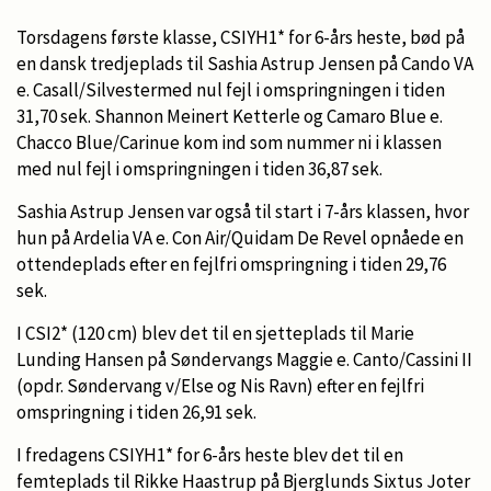
Torsdagens første klasse, CSIYH1* for 6-års heste, bød på
en dansk tredjeplads til Sashia Astrup Jensen på Cando VA
e. Casall/Silvestermed nul fejl i omspringningen i tiden
31,70 sek. Shannon Meinert Ketterle og Camaro Blue e.
Chacco Blue/Carinue kom ind som nummer ni i klassen
med nul fejl i omspringningen i tiden 36,87 sek.
Sashia Astrup Jensen var også til start i 7-års klassen, hvor
hun på Ardelia VA e. Con Air/Quidam De Revel opnåede en
ottendeplads efter en fejlfri omspringning i tiden 29,76
sek.
I CSI2* (120 cm) blev det til en sjetteplads til Marie
Lunding Hansen på Søndervangs Maggie e. Canto/Cassini II
(opdr. Søndervang v/Else og Nis Ravn) efter en fejlfri
omspringning i tiden 26,91 sek.
I fredagens CSIYH1* for 6-års heste blev det til en
femteplads til Rikke Haastrup på Bjerglunds Sixtus Joter