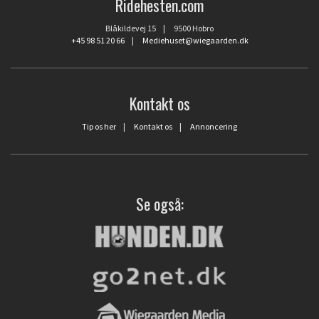
Ridehesten.com
Blåkildevej 15 | 9500 Hobro
+45 98 51 20 66
|
Mediehuset@wiegaarden.dk
Kontakt os
Tip os her
|
Kontakt os
|
Annoncering
Se også: