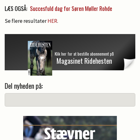
LÆS OGSÅ:
Succesfuld dag for Søren Møller Rohde
Se flere resultater
HER
.
Klik her for at bestille abonnement på
Magasinet Ridehesten
Del nyheden på: