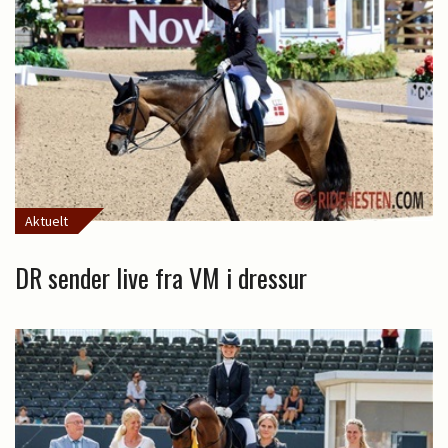
Aktuelt
DR sender live fra VM i dressur