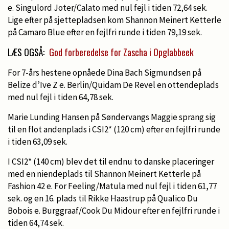
e. Singulord Joter/Calato med nul fejl i tiden 72,64 sek.
Lige efter på sjettepladsen kom Shannon Meinert Ketterle
på Camaro Blue efter en fejlfri runde i tiden 79,19 sek.
LÆS OGSÅ:
God forberedelse for Zascha i Opglabbeek
For 7-års hestene opnåede Dina Bach Sigmundsen på
Belize d’Ive Z e. Berlin/Quidam De Revel en ottendeplads
med nul fejl i tiden 64,78 sek.
Marie Lunding Hansen på Søndervangs Maggie sprang sig
til en flot andenplads i CSI2* (120 cm) efter en fejlfri runde
i tiden 63,09 sek.
I CSI2* (140 cm) blev det til endnu to danske placeringer
med en niendeplads til Shannon Meinert Ketterle på
Fashion 42 e. For Feeling/Matula med nul fejl i tiden 61,77
sek. og en 16. plads til Rikke Haastrup på Qualico Du
Bobois e. Burggraaf/Cook Du Midour efter en fejlfri runde i
tiden 64,74 sek.