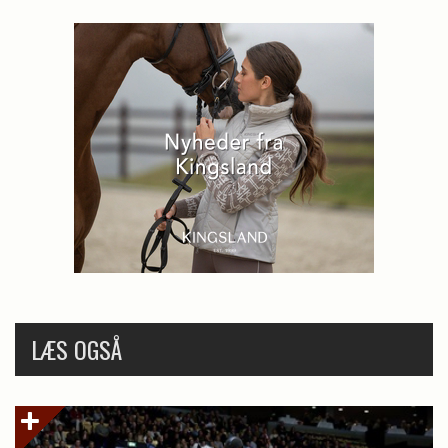
LÆS OGSÅ