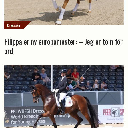
Dressur
Filippa er ny europamester: – Jeg er tom for
ord