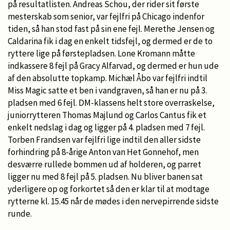
på resultatlisten. Andreas Schou, der rider sit første
mesterskab som senior, var fejlfri på Chicago indenfor
tiden, så han stod fast på sin ene fejl. Merethe Jensen og
Caldarina fik i dag en enkelt tidsfejl, og dermed er de to
ryttere lige på førstepladsen. Lone Kromann måtte
indkassere 8 fejl på Gracy Alfarvad, og dermed er hun ude
af den absolutte topkamp. Michæl Åbo var fejlfri indtil
Miss Magic satte et ben i vandgraven, så han er nu på 3.
pladsen med 6 fejl. DM-klassens helt store overraskelse,
juniorrytteren Thomas Majlund og Carlos Cantus fik et
enkelt nedslag i dag og ligger på 4. pladsen med 7 fejl.
Torben Frandsen var fejlfri lige indtil den aller sidste
forhindring på 8-årige Anton van Het Gonnehof, men
desværre rullede bommen ud af holderen, og parret
ligger nu med 8 fejl på 5. pladsen. Nu bliver banen sat
yderligere op og forkortet så den er klar til at modtage
rytterne kl. 15.45 når de mødes i den nervepirrende sidste
runde.