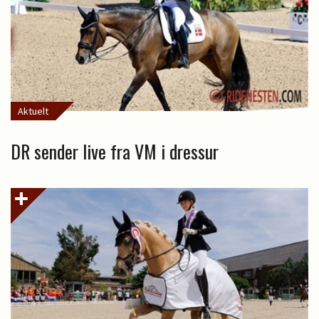
Aktuelt
DR sender live fra VM i dressur