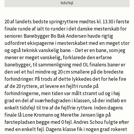
tidsfejl.
20 af landets bedste springryttere mødtes kl. 13.30 i første
finale runde af ialt to runder i det danske mesterskab for
seniorer. Banebygger Bo Bak Andersen havde rigtig
udfordret ekivpagerne i mesterskabet med en meget stor
og også teknisk vanskelig bane. - Det er en bane, som jeg
mener er meget vanskelig, forklarede den erfarne
banebygger, til sammenligning med OL finalens baner er
den vel et hul mindre og 20 cm smallere på de bredeste
forhindringer. På trods af dette lykkedes det for hele fire
af de 20 ryttere, at levere en fejlfri runde på
forhindringerne, men tiden var målt stramt ud og i høj
grad en del af sværhedsgraden i klassen, så der indløb en
enkelt tidsfejl til tre af de fejlfrie ryttere. Inden dagens
finale lå Lone Kromann og Merethe Jensen lige på
førstepladsen begge med 0 fejl. Andres Schou fulgte efter
med en enkelt fejl. Dagens klasse fik i nogen grad rokeret