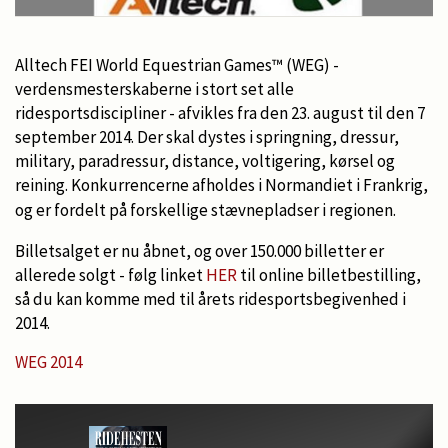
Alltech FEI World Equestrian Games™ (WEG) -
verdensmesterskaberne i stort set alle
ridesportsdiscipliner - afvikles fra den 23. august til den 7
september 2014. Der skal dystes i springning, dressur,
military, paradressur, distance, voltigering, kørsel og
reining. Konkurrencerne afholdes i Normandiet i Frankrig,
og er fordelt på forskellige stævnepladser i regionen.
Billetsalget er nu åbnet, og over 150.000 billetter er
allerede solgt - følg linket
HER
til online billetbestilling,
så du kan komme med til årets ridesportsbegivenhed i
2014.
WEG 2014