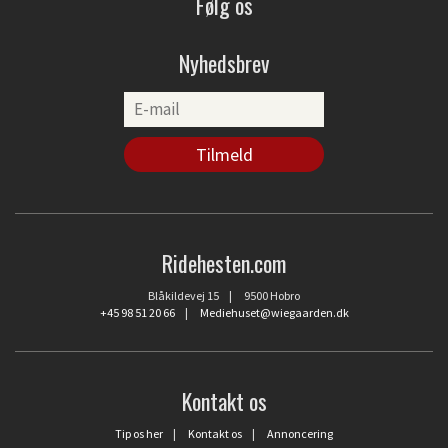
Følg os
Nyhedsbrev
Ridehesten.com
Blåkildevej 15 | 9500 Hobro
+45 98 51 20 66
|
Mediehuset@wiegaarden.dk
Kontakt os
Tip os her
|
Kontakt os
|
Annoncering