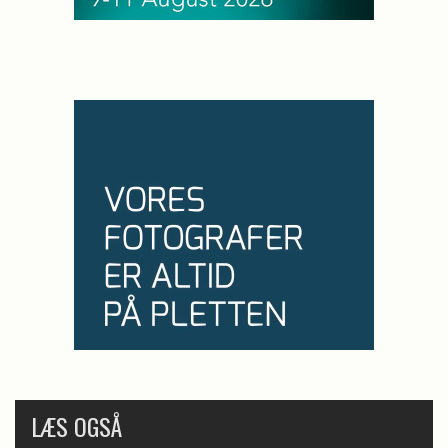
LÆS OGSÅ