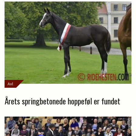
Avl
Årets springbetonede hoppeføl er fundet