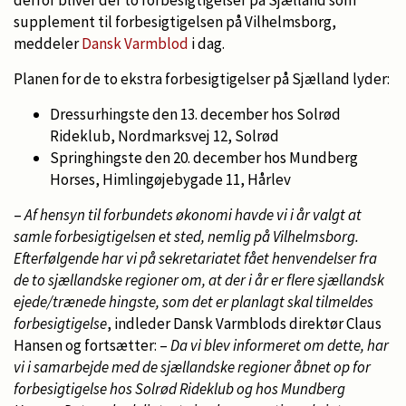
supplement til forbesigtigelsen på Vilhelmsborg,
meddeler
Dansk Varmblod
i dag.
Planen for de to ekstra forbesigtigelser på Sjælland lyder:
Dressurhingste den 13. december hos Solrød
Rideklub, Nordmarksvej 12, Solrød
Springhingste den 20. december hos Mundberg
Horses, Himlingøjebygade 11, Hårlev
–
Af hensyn til forbundets økonomi havde vi i år valgt at
samle forbesigtigelsen et sted, nemlig på Vilhelmsborg.
Efterfølgende har vi på sekretariatet fået henvendelser fra
de to sjællandske regioner om, at der i år er flere sjællandsk
ejede/trænede hingste, som det er planlagt skal tilmeldes
forbesigtigelse
, indleder Dansk Varmblods direktør Claus
Hansen og fortsætter: –
Da vi blev informeret om dette, har
vi i samarbejde med de sjællandske regioner åbnet op for
forbesigtigelse hos Solrød Rideklub og hos Mundberg