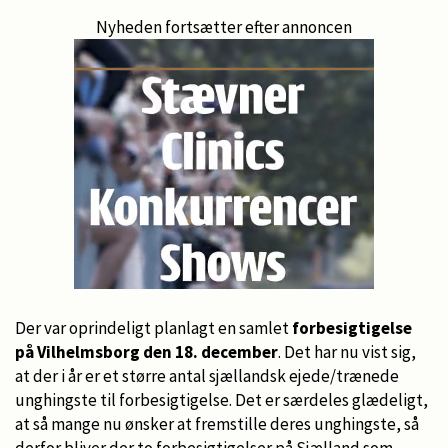
Nyheden fortsætter efter annoncen
Der var oprindeligt planlagt en samlet
forbesigtigelse
på Vilhelmsborg den 18. december
. Det har nu vist sig,
at der i år er et større antal sjællandsk ejede/trænede
unghingste til forbesigtigelse. Det er særdeles glædeligt,
at så mange nu ønsker at fremstille deres unghingste, så
derfor bliver der to forbesigtigelser på Sjælland som