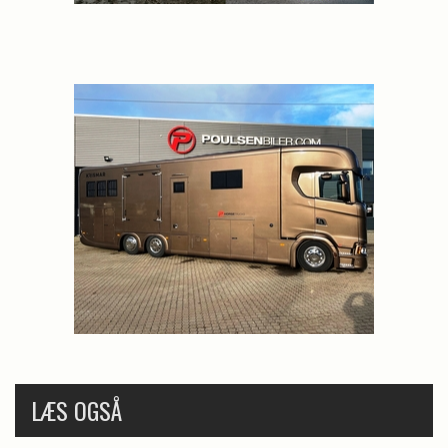
LÆS OGSÅ