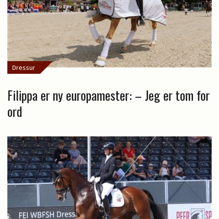
Dressur
Filippa er ny europamester: – Jeg er tom for
ord