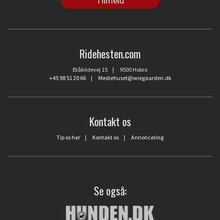
Ridehesten.com
Blåkildevej 15 | 9500 Hobro
+45 98 51 20 66
|
Mediehuset@wiegaarden.dk
Kontakt os
Tip os her
|
Kontakt os
|
Annoncering
Se også: