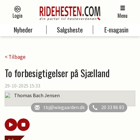
Login
Menu
Nyheder
Salgsheste
E-magasin
< Tilbage
To forbesigtigelser på Sjælland
29-10-2025 15:33
Thomas Bach Jensen
tbj@wiegaarden.dk
20 33 86 83