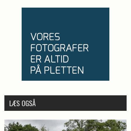
LÆS OGSÅ