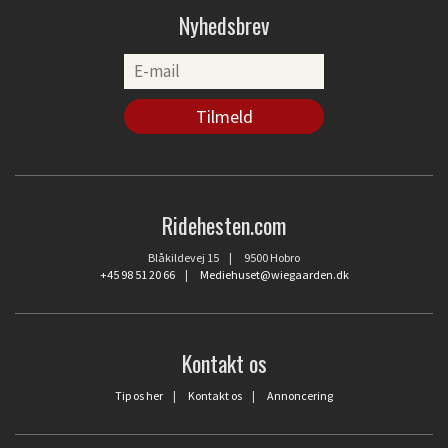
Nyhedsbrev
Ridehesten.com
Blåkildevej 15 | 9500 Hobro
+45 98 51 20 66
|
Mediehuset@wiegaarden.dk
Kontakt os
Tip os her
|
Kontakt os
|
Annoncering