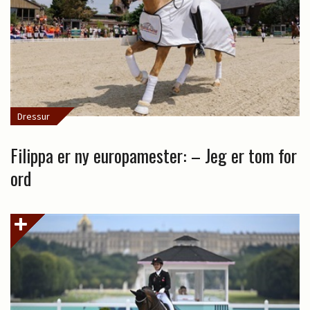
Dressur
Filippa er ny europamester: – Jeg er tom for
ord