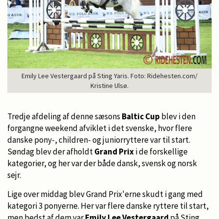
Emily Lee Vestergaard på Sting Yaris. Foto: Ridehesten.com/
Kristine Ulsø.
Tredje afdeling af denne sæsons
Baltic Cup
blev i den
forgangne weekend afviklet i det svenske, hvor flere
danske pony-, children- og juniorryttere var til start.
Søndag blev der afholdt
Grand Prix
i de forskellige
kategorier, og her var der både dansk, svensk og norsk
sejr.
Lige over middag blev Grand Prix'erne skudt i gang med
kategori 3 ponyerne. Her var flere danske ryttere til start,
men bedst af dem var
Emily Lee Vestergaard
på Sting