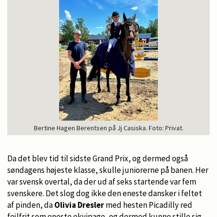
Bertine Hagen Berentsen på Jj Casiska. Foto: Privat.
Da det blev tid til sidste Grand Prix, og dermed også
søndagens højeste klasse, skulle juniorerne på banen. Her
var svensk overtal, da der ud af seks startende var fem
svenskere. Det slog dog ikke den eneste dansker i feltet
af pinden, da
Olivia Dresler
med hesten Picadilly red
fejlfrit som eneste ekvipage, og dermed kunne stille sig