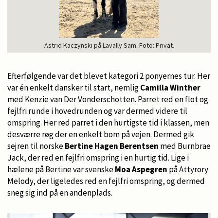
Astrid Kaczynski på Lavally Sam. Foto: Privat.
Efterfølgende var det blevet kategori 2 ponyernes tur. Her
var én enkelt dansker til start, nemlig
Camilla Winther
med Kenzie van Der Vonderschotten. Parret red en flot og
fejlfri runde i hovedrunden og var dermed videre til
omspring. Her red parret i den hurtigste tid i klassen, men
desværre røg der en enkelt bom på vejen. Dermed gik
sejren til norske
Bertine Hagen Berentsen
med Burnbrae
Jack, der red en fejlfri omspring i en hurtig tid. Lige i
hælene på Bertine var svenske
Moa Aspegren
på Attyrory
Melody, der ligeledes red en fejlfri omspring, og dermed
sneg sig ind på en andenplads.