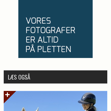
LÆS OGSÅ