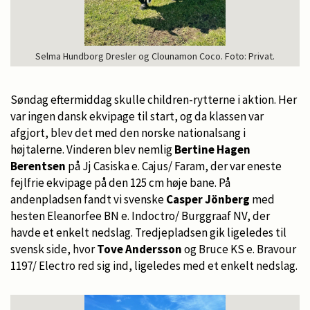
Selma Hundborg Dresler og Clounamon Coco. Foto: Privat.
Søndag eftermiddag skulle children-rytterne i aktion. Her
var ingen dansk ekvipage til start, og da klassen var
afgjort, blev det med den norske nationalsang i
højtalerne. Vinderen blev nemlig
Bertine Hagen
Berentsen
på Jj Casiska e. Cajus/ Faram, der var eneste
fejlfrie ekvipage på den 125 cm høje bane. På
andenpladsen fandt vi svenske
Casper Jönberg
med
hesten Eleanorfee BN e. Indoctro/ Burggraaf NV, der
havde et enkelt nedslag. Tredjepladsen gik ligeledes til
svensk side, hvor
Tove Andersson
og Bruce KS e. Bravour
1197/ Electro red sig ind, ligeledes med et enkelt nedslag.