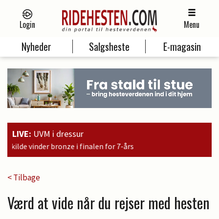
Login
Menu
Nyheder
Salgsheste
E-magasin
LIVE:
UVM i dressur
1
< Tilbage
Værd at vide når du rejser med hesten