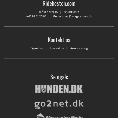
Ridehesten.com
Blåkildevej 15 | 9500 Hobro
+45 98 51 20 66
|
Mediehuset@wiegaarden.dk
Kontakt os
Tip os her
|
Kontakt os
|
Annoncering
Se også: