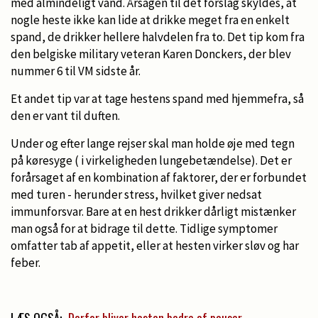
med almindeligt vand. Årsagen til det forslag skyldes, at
nogle heste ikke kan lide at drikke meget fra en enkelt
spand, de drikker hellere halvdelen fra to. Det tip kom fra
den belgiske military veteran Karen Donckers, der blev
nummer 6 til VM sidste år.
Et andet tip var at tage hestens spand med hjemmefra, så
den er vant til duften.
Under og efter lange rejser skal man holde øje med tegn
på køresyge ( i virkeligheden lungebetændelse). Det er
forårsaget af en kombination af faktorer, der er forbundet
med turen - herunder stress, hvilket giver nedsat
immunforsvar. Bare at en hest drikker dårligt mistænker
man også for at bidrage til dette. Tidlige symptomer
omfatter tab af appetit, eller at hesten virker sløv og har
feber.
LÆS OGSÅ:
Derfor bliver hesten bedre af pauser