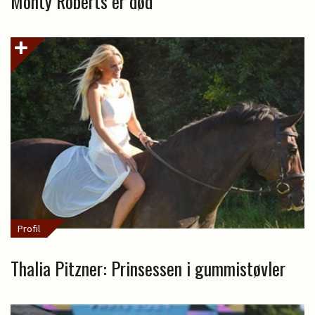
Monty Roberts er død
Profil
Thalia Pitzner: Prinsessen i gummistøvler