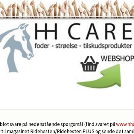
u blot svare på nedenstående spørgsmål (find svaret på
www.hhc
l magasinet Ridehesten/Ridehesten PLUS og sende det samlet 