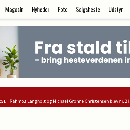
Magasin
Nyheder
Foto
Salgsheste
Udstyr
 og Michael Grønne Christensen blev nr. 2 i B-finalen og er derm