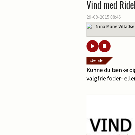
Vind med Ride
29-08-2015 08:46
Nina Marie Villads
Aktuelt
Kunne du tænke dig 
valgfrie foder- elle