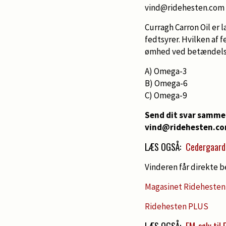
vind@ridehesten.com i
Curragh Carron Oil er
fedtsyrer. Hvilken af 
ømhed ved betændelser
A) Omega-3
B) Omega-6
C) Omega-9
Send dit svar samme
vind@ridehesten.com
LÆS OGSÅ:
Cedergaard
Vinderen får direkte b
Magasinet Ridehesten
Ridehesten PLUS
LÆS OGSÅ:
EM-sølv til 