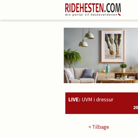
LIVE:
UVM i dressur
20:51
Rahmoz Langholt
< Tilbage