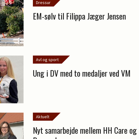
Dressur
EM-sølv til Filippa Jæger Jensen
Avl og sport
Ung i DV med to medaljer ved VM
Aktuelt
Nyt samarbejde mellem HH Care o