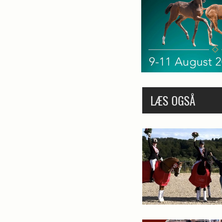
LÆS OGSÅ