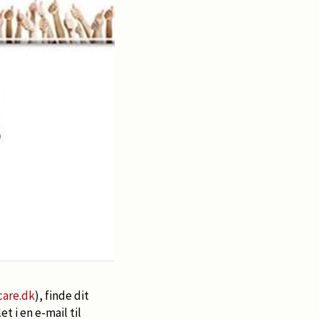
are.dk
), finde dit
i en e-mail til