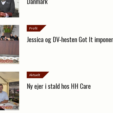
Danmark
Profil
Jessica og DV-hesten Got It impone
Aktuelt
Ny ejer i stald hos HH Care