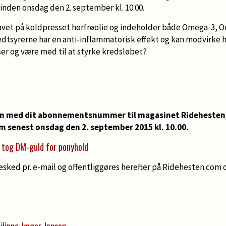
nden onsdag den 2. september kl. 10.00.
 lavet på koldpresset hørfrøolie og indeholder både Omega-3,
fedtsyrerne har en anti-inflammatorisk effekt og kan modvirke 
 og være med til at styrke kredsløbet?
n med dit abonnementsnummer til magasinet Ridehesten/
 senest onsdag den 2. september 2015 kl. 10.00.
 tog DM-guld for ponyhold
esked pr. e-mail og offentliggøres herefter på Ridehesten.com
Filippa Jæger Jensen