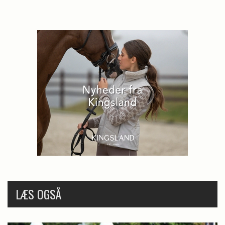
LÆS OGSÅ