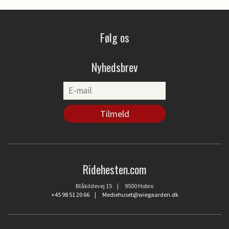
Følg os
Nyhedsbrev
Ridehesten.com
Blåkildevej 15 | 9500 Hobro
+45 98 51 20 66
|
Mediehuset@wiegaarden.dk