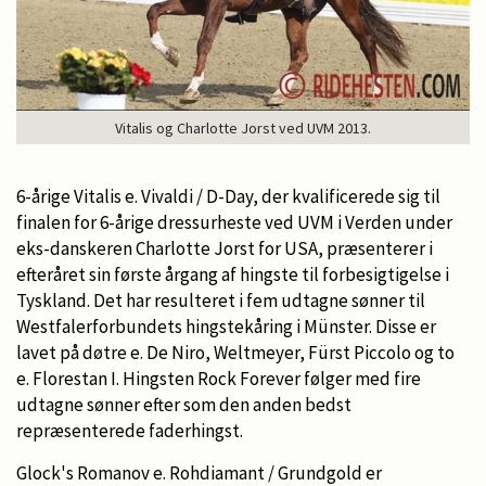
Vitalis og Charlotte Jorst ved UVM 2013.
6-årige Vitalis e. Vivaldi / D-Day, der kvalificerede sig til
finalen for 6-årige dressurheste ved UVM i Verden under
eks-danskeren Charlotte Jorst for USA, præsenterer i
efteråret sin første årgang af hingste til forbesigtigelse i
Tyskland. Det har resulteret i fem udtagne sønner til
Westfalerforbundets hingstekåring i Münster. Disse er
lavet på døtre e. De Niro, Weltmeyer, Fürst Piccolo og to
e. Florestan I. Hingsten Rock Forever følger med fire
udtagne sønner efter som den anden bedst
repræsenterede faderhingst.
Glock's Romanov e. Rohdiamant / Grundgold er