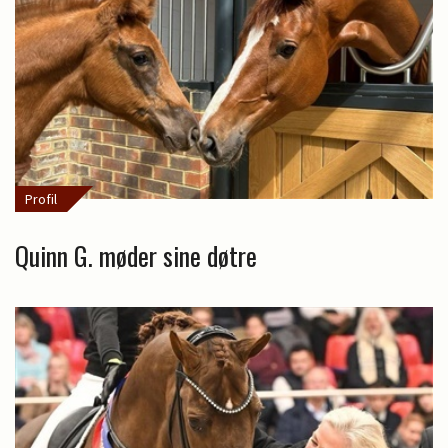
Profil
Quinn G. møder sine døtre