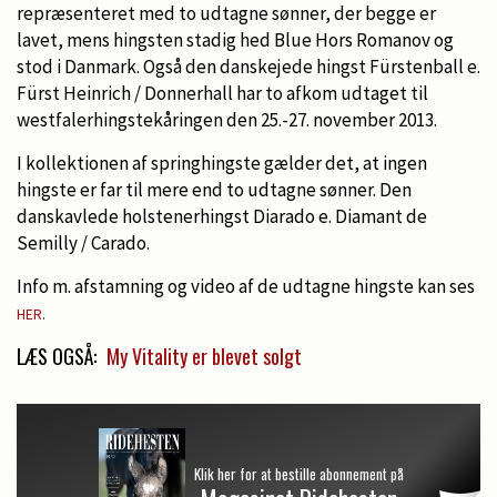
repræsenteret med to udtagne sønner, der begge er
lavet, mens hingsten stadig hed Blue Hors Romanov og
stod i Danmark. Også den danskejede hingst Fürstenball e.
Fürst Heinrich / Donnerhall har to afkom udtaget til
westfalerhingstekåringen den 25.-27. november 2013.
I kollektionen af springhingste gælder det, at ingen
hingste er far til mere end to udtagne sønner. Den
danskavlede holstenerhingst Diarado e. Diamant de
Semilly / Carado.
Info m. afstamning og video af de udtagne hingste kan ses
HER
.
LÆS OGSÅ:
My Vitality er blevet solgt
Klik her for at bestille abonnement på