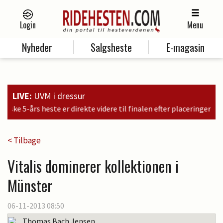
Login
Menu
Nyheder
Salgsheste
E-magasin
LIVE:
UVM i dressur
dere til finalen efter placeringer i kvalifikationen som nr. 6, 9 og 1
< Tilbage
Vitalis dominerer kollektionen i
Münster
06-11-2013 08:50
Thomas Bach Jensen