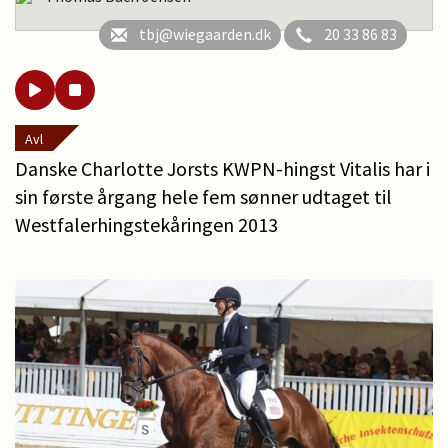
tbj@wiegaarden.dk
20 33 86 83
Avl
Danske Charlotte Jorsts KWPN-hingst Vitalis har i
sin første årgang hele fem sønner udtaget til
Westfalerhingstekåringen 2013