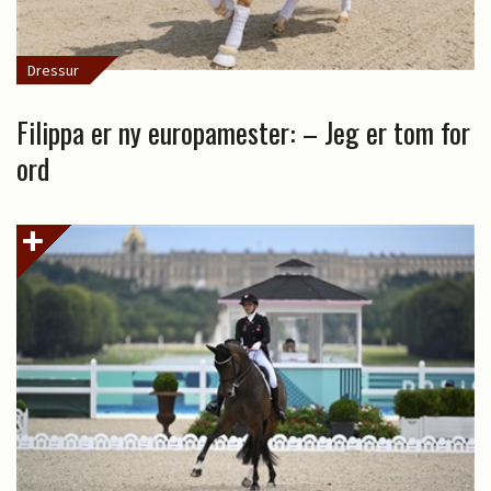
Dressur
Filippa er ny europamester: – Jeg er tom for
ord