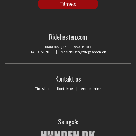
Ridehesten.com
Blåkildevej 15 | 9500 Hobro
+45 98 51 20 66
|
Mediehuset@wiegaarden.dk
Kontakt os
Tip os her
|
Kontakt os
|
Annoncering
Se også: