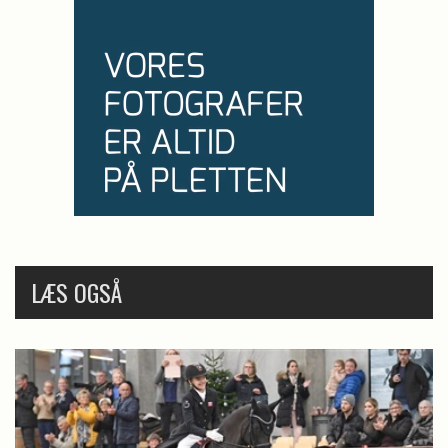
LÆS OGSÅ