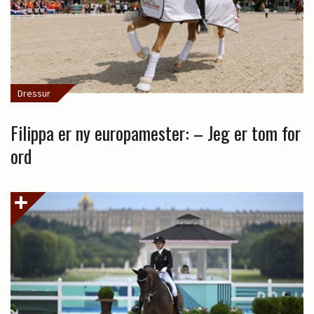
Dressur
Filippa er ny europamester: – Jeg er tom for
ord