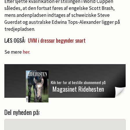
Efter sjette kvalifikation er stillingen i World Cuppen
således, at den fortsat føres af engelske Scott Brash,
mens andenpladsen indtages af schweiziske Steve
Guerdat og australske Edwina Tops-Alexander ligger på
tredjepladsen.
LÆS OGSÅ:
UVM i dressur begynder snart
Se mere
her
.
Klik her for at bestille abonnement på
Magasinet Ridehesten
Del nyheden på: