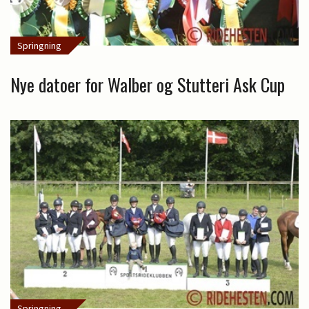
Springning
Nye datoer for Walber og Stutteri Ask Cup
Springning