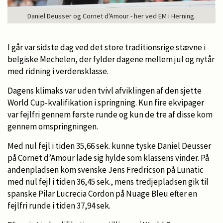
Daniel Deusser og Cornet d'Amour - her ved EM i Herning.
I går var sidste dag ved det store traditionsrige stævne i
belgiske Mechelen, der fylder dagene mellem jul og nytår
med ridning i verdensklasse.
Dagens klimaks var uden tvivl afviklingen af den sjette
World Cup-kvalifikation i springning. Kun fire ekvipager
var fejlfri gennem første runde og kun de tre af disse kom
gennem omspringningen.
Med nul fejl i tiden 35,66 sek. kunne tyske Daniel Deusser
på Cornet d’Amour lade sig hylde som klassens vinder. På
andenpladsen kom svenske Jens Fredricson på Lunatic
med nul fejl i tiden 36,45 sek., mens tredjepladsen gik til
spanske Pilar Lucrecia Cordon på Nuage Bleu efter en
fejlfri runde i tiden 37,94 sek.