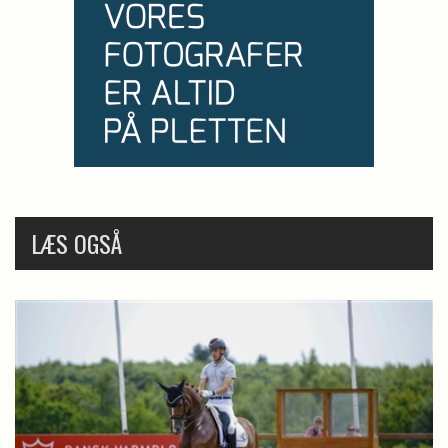
LÆS OGSÅ