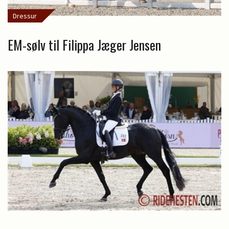
Dressur
EM-sølv til Filippa Jæger Jensen