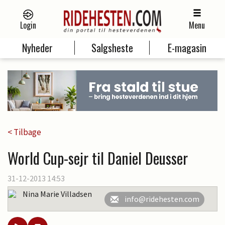
Login
Menu
Nyheder
Salgsheste
E-magasin
< Tilbage
World Cup-sejr til Daniel Deusser
31-12-2013 14:53
Nina Marie Villadsen
info@ridehesten.com