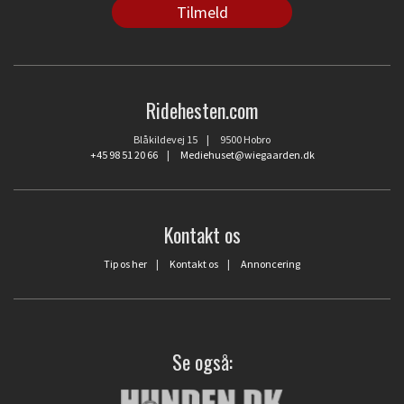
Ridehesten.com
Blåkildevej 15 | 9500 Hobro
+45 98 51 20 66
|
Mediehuset@wiegaarden.dk
Kontakt os
Tip os her
|
Kontakt os
|
Annoncering
Se også: