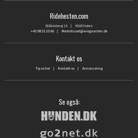
Ridehesten.com
Blåkildevej 15 | 9500 Hobro
+45 98 51 20 66
|
Mediehuset@wiegaarden.dk
Kontakt os
Tip os her
|
Kontakt os
|
Annoncering
Se også: