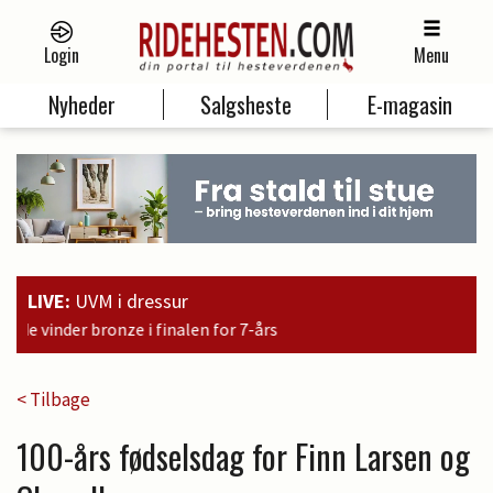
Login
Menu
Nyheder
Salgsheste
E-magasin
LIVE:
UVM i dressur
< Tilbage
100-års fødselsdag for Finn Larsen og