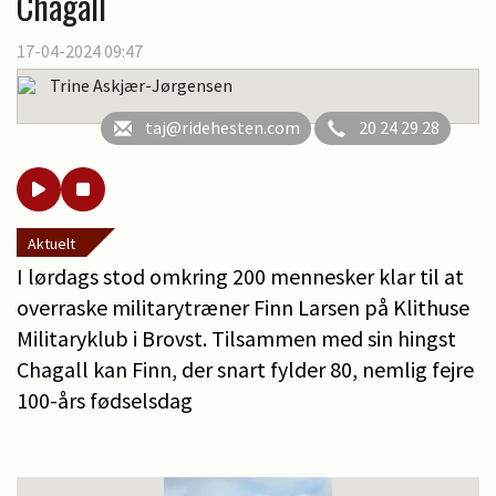
Chagall
17-04-2024 09:47
Trine Askjær-Jørgensen
taj@ridehesten.com
20 24 29 28
Aktuelt
I lørdags stod omkring 200 mennesker klar til at
overraske militarytræner Finn Larsen på Klithuse
Militaryklub i Brovst. Tilsammen med sin hingst
Chagall kan Finn, der snart fylder 80, nemlig fejre
100-års fødselsdag