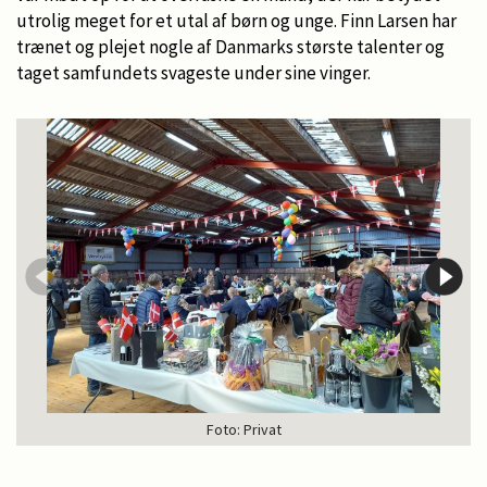
utrolig meget for et utal af børn og unge. Finn Larsen har
trænet og plejet nogle af Danmarks største talenter og
taget samfundets svageste under sine vinger.
Foto: Privat