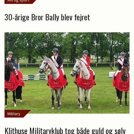
30-årige Bror Bally blev fejret
Military
Klithuse Militaryklub tog både guld og sølv