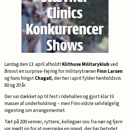
Lørdag den 13. april afholdt
Klithuse Militaryklub
ved
Brovst en surprise-fejring for militarytræner
Finn Larsen
og hans hingst
Chagall
, der her i april fylder henholdsvis
80 og 20 år.
Der var dækket op til fest i ridehallen og gjort klar til
masser af underholdning – men Finn vidste selvfølgelig
ingenting om arrangementet.
Tæt på 200 venner, ryttere, kollegaer osv. fra nær og fjern
var mødt op for at overraske en mand, der har betydet