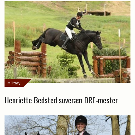
Military
Henriette Bedsted suveræn DRF-mester