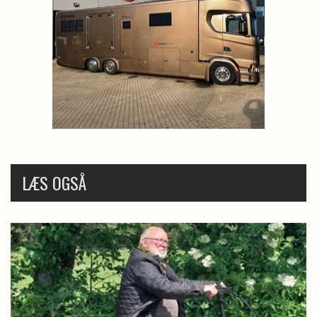
LÆS OGSÅ