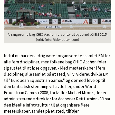
Arrangørerne bag CHIO Aachen forventer at byde ind på EM 2015.
(Arkivfoto: Ridehesten.com)
Indtil nu har der aldrig været organiseret et samlet EM for
alle fem discipliner, men folkene bag CHIO Aachen føler
sig rustet til at løse opgaven. - Med mesterskaber i fem
discipliner, alle samlet på et sted, vil vi videreudvikle EM
til "European Equestrian Games" og dermed leve op til
den fantastisk stemning vi havde her, under World
Equestrian Games i 2006, fortæller Michæl Mronz, der er
administrerende direktør for Aachener Reitturnier. - Vi har
den ideelle infrastruktur til at organisere flere
mesterskaber, samlet på et sted, tilføjer