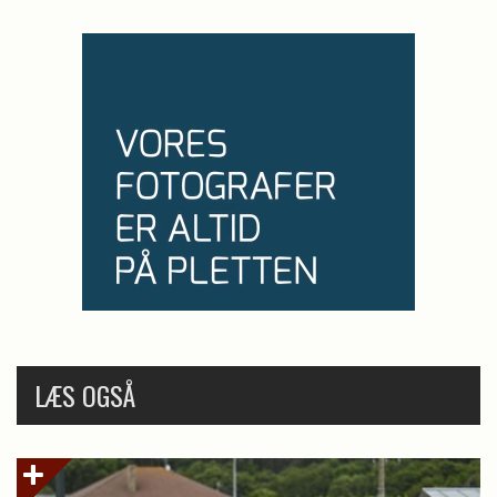
LÆS OGSÅ