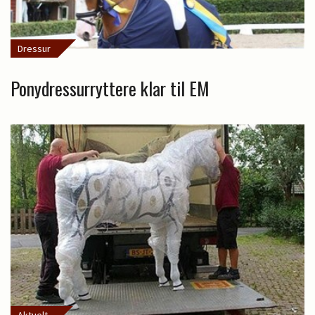
Dressur
Ponydressurryttere klar til EM