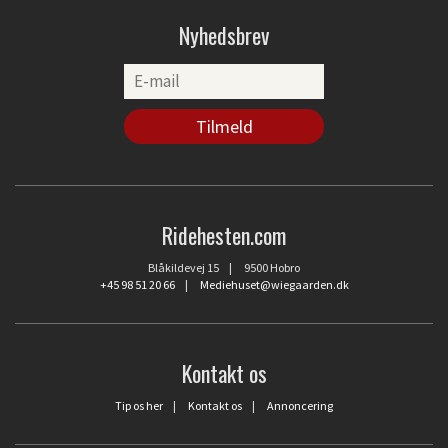
Nyhedsbrev
Ridehesten.com
Blåkildevej 15 | 9500 Hobro
+45 98 51 20 66
|
Mediehuset@wiegaarden.dk
Kontakt os
Tip os her
|
Kontakt os
|
Annoncering