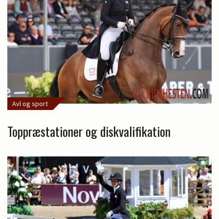
Avl og sport
Toppræstationer og diskvalifikation