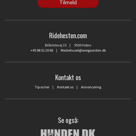
Ridehesten.com
Blåkildevej 15 | 9500 Hobro
+45 98 51 20 66
|
Mediehuset@wiegaarden.dk
Kontakt os
Tip os her
|
Kontakt os
|
Annoncering
Se også: