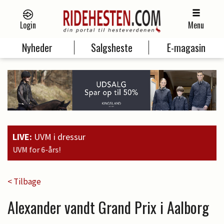
Login
Menu
Nyheder
Salgsheste
E-magasin
LIVE:
UVM i dressur
19:00
Guld
< Tilbage
Alexander vandt Grand Prix i Aalborg