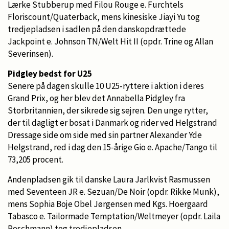
Lærke Stubberup med Filou Rouge e. Furchtels
Floriscount/Quaterback, mens kinesiske Jiayi Yu tog
tredjepladsen i sadlen på den danskopdrættede
Jackpoint e. Johnson TN/Welt Hit II (opdr. Trine og Allan
Severinsen).
Pidgley bedst for U25
Senere på dagen skulle 10 U25-ryttere i aktion i deres
Grand Prix, og her blev det Annabella Pidgley fra
Storbritannien, der sikrede sig sejren. Den unge rytter,
der til dagligt er bosat i Danmark og rider ved Helgstrand
Dressage side om side med sin partner Alexander Yde
Helgstrand, red i dag den 15-årige Gio e. Apache/Tango til
73,205 procent.
Andenpladsen gik til danske Laura Jarlkvist Rasmussen
med Seventeen JR e. Sezuan/De Noir (opdr. Rikke Munk),
mens Sophia Boje Obel Jørgensen med Kgs. Hoergaard
Tabasco e. Tailormade Temptation/Weltmeyer (opdr. Laila
Roschmann) tog tredjepladsen.