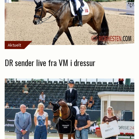
Aktuelt
DR sender live fra VM i dressur