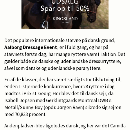
Det populære internationale stævne på dansk grund,
Aalborg Dressage Event
, er i fuld gang, og her på
stævnets første dag, har mange ryttere været i aktion. Det
gælder både de danske og udenlandske dressurryttere,
såvel som danske og udenlandske pararyttere.
En af de klasser, der har været særligt stor tilslutning til,
er den 1-stjernede konkurrence, hvor 28 ryttere i dag
mødtes i Prix st. Georg. Her blev det til dansk sejr, da
Isabell Jepsen med Gørklintgaards Montreal DWB e.
Metall/Sunny-Boy (opdr. Jørgen Ravn) sikrede sig sejren
med 70,833 procent.
Andenpladsen blev ligeledes dansk, og her var det Camilla