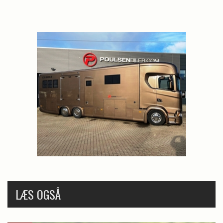
LÆS OGSÅ