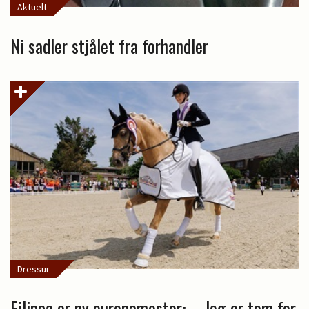
Aktuelt
Ni sadler stjålet fra forhandler
Dressur
Filippa er ny europamester: – Jeg er tom for