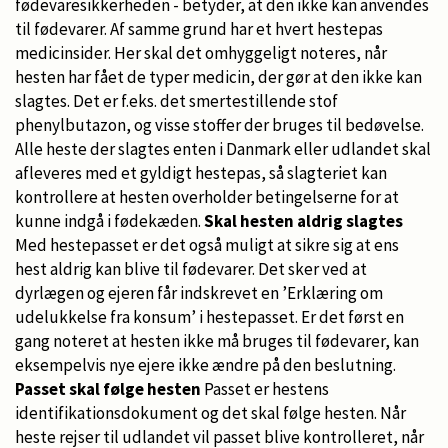
fødevaresikkerheden - betyder, at den ikke kan anvendes
til fødevarer. Af samme grund har et hvert hestepas
medicinsider. Her skal det omhyggeligt noteres, når
hesten har fået de typer medicin, der gør at den ikke kan
slagtes. Det er f.eks. det smertestillende stof
phenylbutazon, og visse stoffer der bruges til bedøvelse.
Alle heste der slagtes enten i Danmark eller udlandet skal
afleveres med et gyldigt hestepas, så slagteriet kan
kontrollere at hesten overholder betingelserne for at
kunne indgå i fødekæden.
Skal hesten aldrig slagtes
Med hestepasset er det også muligt at sikre sig at ens
hest aldrig kan blive til fødevarer. Det sker ved at
dyrlægen og ejeren får indskrevet en ’Erklæring om
udelukkelse fra konsum’ i hestepasset. Er det først en
gang noteret at hesten ikke må bruges til fødevarer, kan
eksempelvis nye ejere ikke ændre på den beslutning.
Passet skal følge hesten
Passet er hestens
identifikationsdokument og det skal følge hesten. Når
heste rejser til udlandet vil passet blive kontrolleret, når