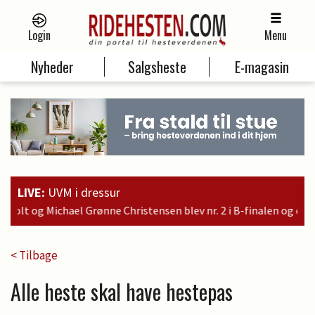
Login
Menu
Nyheder
Salgsheste
E-magasin
LIVE:
UVM i dressur
sen blev nr. 2 i B-finalen og er dermed kvalificeret til søndage
< Tilbage
Alle heste skal have hestepas