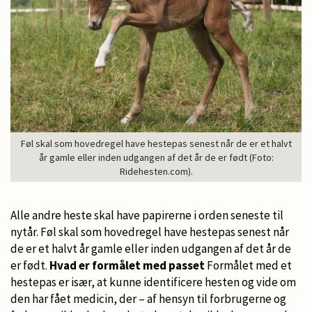
Føl skal som hovedregel have hestepas senest når de er et halvt
år gamle eller inden udgangen af det år de er født (Foto:
Ridehesten.com).
Alle andre heste skal have papirerne i orden seneste til
nytår. Føl skal som hovedregel have hestepas senest når
de er et halvt år gamle eller inden udgangen af det år de
er født.
Hvad er formålet med passet
Formålet med et
hestepas er især, at kunne identificere hesten og vide om
den har fået medicin, der – af hensyn til forbrugerne og