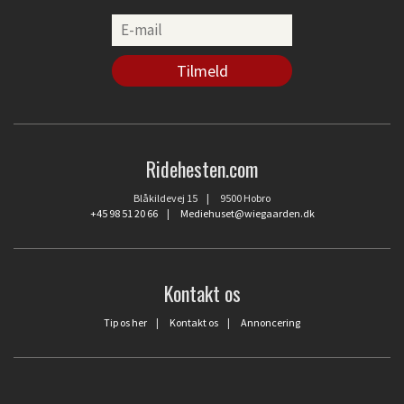
Ridehesten.com
Blåkildevej 15 | 9500 Hobro
+45 98 51 20 66
|
Mediehuset@wiegaarden.dk
Kontakt os
Tip os her
|
Kontakt os
|
Annoncering