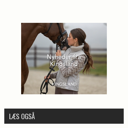
LÆS OGSÅ