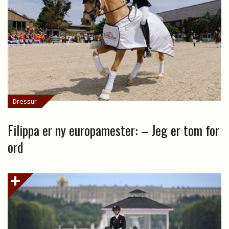
Dressur
Filippa er ny europamester: – Jeg er tom for
ord