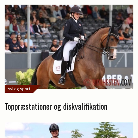
Avl og sport
Toppræstationer og diskvalifikation