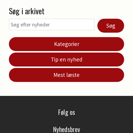
Søg i arkivet
Søg
Kategorier
Tip en nyhed
Mest læste
Følg os
Nyhedsbrev