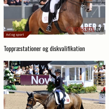
Avl og sport
Toppræstationer og diskvalifikation