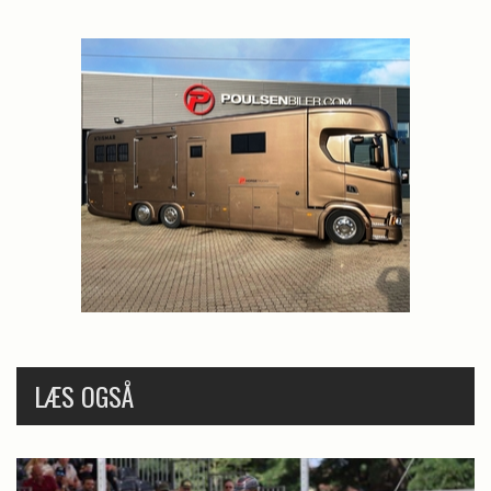
LÆS OGSÅ