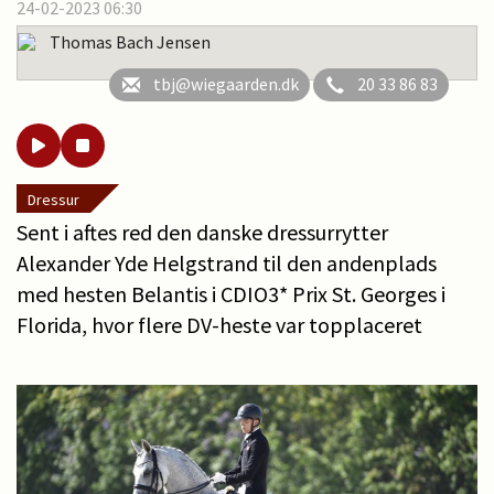
24-02-2023 06:30
Thomas Bach Jensen
tbj@wiegaarden.dk
20 33 86 83
Dressur
Sent i aftes red den danske dressurrytter
Alexander Yde Helgstrand til den andenplads
med hesten Belantis i CDIO3* Prix St. Georges i
Florida, hvor flere DV-heste var topplaceret