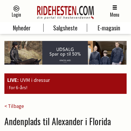
Login
Menu
Nyheder
Salgsheste
E-magasin
LIVE:
UVM i dressur
19:00
Guld til Faustino
< Tilbage
Andenplads til Alexander i Florida