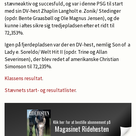
stævneaktiv og succesfuld, og var i denne PSG til start
med sin DV-hest Zhaplin Langholt e. Zonik/ Stedinger
(opdr. Bente Graasbøll og Ole Magnus Jensen), og de
kunne i aftes sikre sig tredjepladsen efter et ridt til
72,353%.
Igen på fjerdepladsen var der en DV-hest, nemlig Son of a
Lady e. Soreldo/ Welt Hit II (opdr. Trine og Allan
Severinsen), der blev redet af amerikanske Christian
Simonson til 72,235%.
Klassens resultat
.
Stævnets start- og resultatlister
.
Klik her for at bestille abonnement på
Magasinet Ridehesten