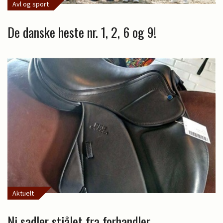
Avl og sport
De danske heste nr. 1, 2, 6 og 9!
Aktuelt
Ni sadler stjålet fra forhandler