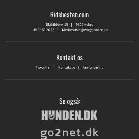
Ridehesten.com
Blåkildevej 15 | 9500 Hobro
+45 98 51 20 66
|
Mediehuset@wiegaarden.dk
Kontakt os
Tip os her
|
Kontakt os
|
Annoncering
Se også: