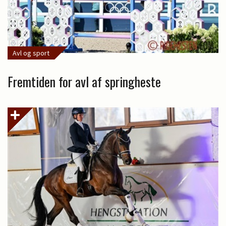
Avl og sport
Fremtiden for avl af springheste