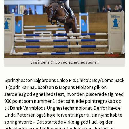
Lajgårdens Chico ved egnethedstesten
Springhesten Lajgårdens Chico P e. Chico’s Boy/Come Back
II (opdr. Karina Josefsen & Mogens Nielsen) gik en
særdeles god egnethedstest, hvor den placerede sig med
900 point som nummer 2 i det samlede pointregnskab op
til Dansk Varmblods Unghestechampionat. Derfor havde
Linda Petersen også høje forventninger til sin nyindkøbte
springfavorit: – Det startede virkelig godt ud, og den
udviklede sig godt efter egnethedstesten, derfor var