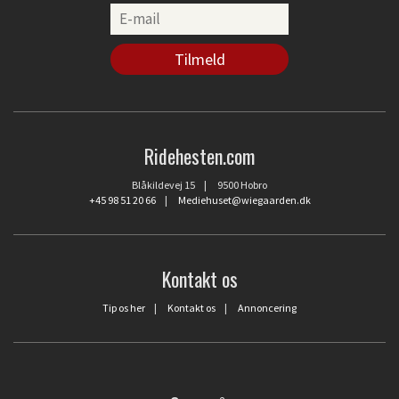
Ridehesten.com
Blåkildevej 15 | 9500 Hobro
+45 98 51 20 66
|
Mediehuset@wiegaarden.dk
Kontakt os
Tip os her
|
Kontakt os
|
Annoncering