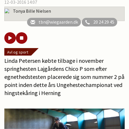
12-03-2016 14:07
Tonya Bille Nielsen
tbn@wiegaarden.dk
20 24 29 45
Avl og sport
Linda Petersen købte tilbage i november
springhesten Lajgårdens Chico P som efter
egnethedstesten placerede sig som nummer 2 på
point inden dette års Ungehestechampionat ved
hingstekåring i Herning