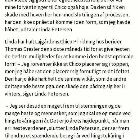
mine forventninger til Chico også høje. Da den så fik en
skade med hoven her hen imod slutningen af processen,
har den ikke opnået at komme i den form, som jeg havde
håbet, udtaler Linda Petersen
Linda har haft Lajgårdens Chico P i ridning hos berider
Thomas Dresler den sidste måneds tid for at give hesten
de bedste muligheder for at komme i den bedst optimale
form: – Jeg forventer ikke at Chico placerer sig i toppen,
men jeg håber at den placerer sig fornuftigt midt i feltet.
Den har jo ikke haft helt de samme vilkår, som de andre
deltagende heste pga. den skade den pådrog sig her i i
vinters, siger Linda Petersen.
– Jeg ser desuden meget frem til stemningen og de
mange heste og mennesker, som jeg skal se og møde ved
hingstekåringen i år. Det er jo årets højdepunkt, når man
er i hesteverdenen, slutter Linda Petersen, der ser frem
til endnu et spændende besøg i år ved hingstekåring i