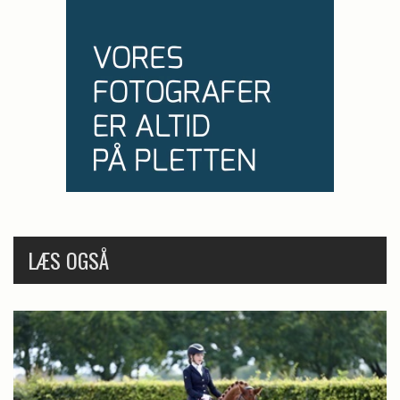
LÆS OGSÅ