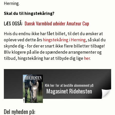
Herning.
Skal du til hingstekåring?
LÆS OGSÅ:
Dansk Varmblod udvider Amateur Cup
Hvis du endnu ikke har fået billet, til det du ønsker at
opleve ved dette års
hingstekåring i Herning
, så skal du
skynde dig - for der er snart ikke flere billetter tilbage!
Bliv klogere på alle de spændende arrangementer og
tilbud, hingstekåring har at tilbyde dig lige
her
.
Klik her for at bestille abonnement på
Magasinet Ridehesten
Del nyheden på: