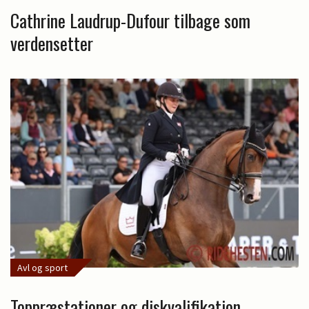
Cathrine Laudrup-Dufour tilbage som
verdensetter
Avl og sport
Toppræstationer og diskvalifikation