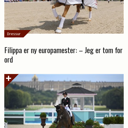
Dressur
Filippa er ny europamester: – Jeg er tom for
ord