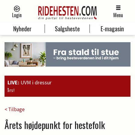
Login
Menu
Nyheder
Salgsheste
E-magasin
LIVE:
UVM i dressur
19:00
Guld til Faustino G. og sølv t
< Tilbage
Årets højdepunkt for hestefolk