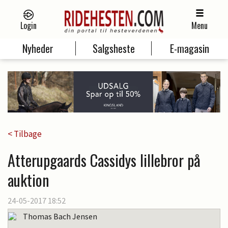
Login
Menu
Nyheder
Salgsheste
E-magasin
< Tilbage
Atterupgaards Cassidys lillebror på
auktion
24-05-2017 18:52
Thomas Bach Jensen