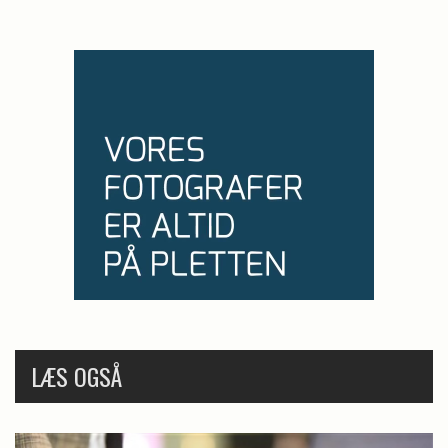
LÆS OGSÅ