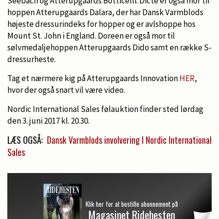
Seebach og Atterupgaards Botticelli. Dicte er også mor til
hoppen Atterupgaards Dalara, der har Dansk Varmblods
højeste dressurindeks for hopper og er avlshoppe hos
Mount St. John i England. Doreen er også mor til
sølvmedaljehoppen Atterupgaards Dido samt en række S-
dressurheste.
Tag et nærmere kig på Atterupgaards Innovation
HER
,
hvor der også snart vil være video.
Nordic International Sales følauktion finder sted lørdag
den 3. juni 2017 kl. 20.30.
LÆS OGSÅ:
Dansk Varmblods involvering I Nordic International
Sales
Klik her for at bestille abonnement på
Magasinet Ridehesten