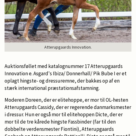
Atterupgaards Innovation.
Auktionsføllet med katalognummer 17 Atterupgaards
Innovation e. Asgard's Ibiza/ Donnerhall/ Pik Bube I er et
oplagt hingste- og dressuremne, der bakkes op af en
stærk international præstationsafstamning.
Moderen Doreen, der er elitehoppe, er mor til OL-hesten
Atterupgaards Cassidy, der er regerende danmarksmester
i dressur. Hun er også mor til elitehoppen Dicte, der er
mor til de tre kårede hingste Fassbinder (far til den
dobbelte verdensmester Fiontini), Atterupgaards