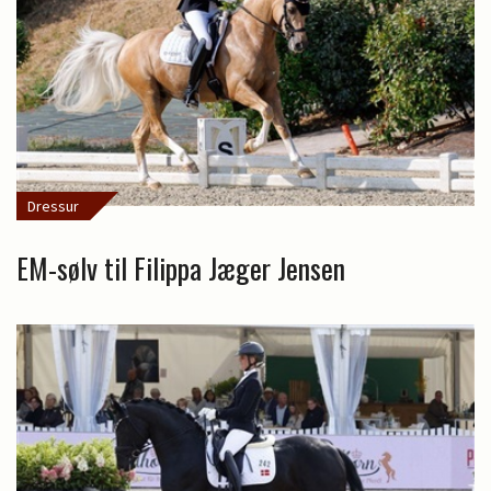
Dressur
EM-sølv til Filippa Jæger Jensen