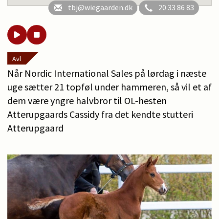
tbj@wiegaarden.dk
20 33 86 83
Avl
Når Nordic International Sales på lørdag i næste
uge sætter 21 topføl under hammeren, så vil et af
dem være yngre halvbror til OL-hesten
Atterupgaards Cassidy fra det kendte stutteri
Atterupgaard