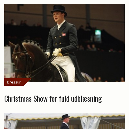
Dressur
Christmas Show for fuld udblæsning