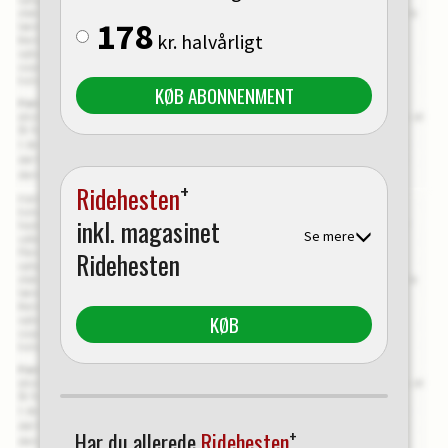
178
kr. halvårligt
KØB ABONNENMENT
+
Ridehesten
inkl. magasinet
Se mere
Ridehesten
KØB
+
Har du allerede
Ridehesten