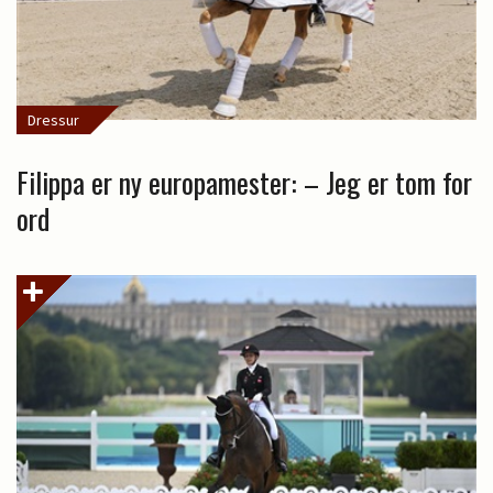
Dressur
Filippa er ny europamester: – Jeg er tom for
ord