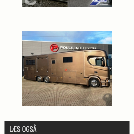
LÆS OGSÅ