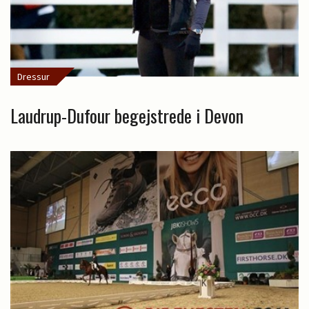
Dressur
Laudrup-Dufour begejstrede i Devon