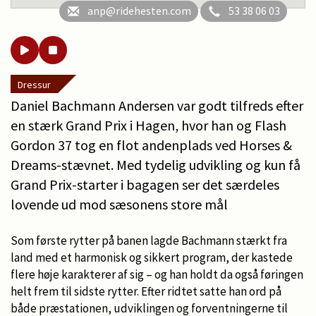
anp@ridehesten.com
53 38 06 03
Dressur
Daniel Bachmann Andersen var godt tilfreds efter
en stærk Grand Prix i Hagen, hvor han og Flash
Gordon 37 tog en flot andenplads ved Horses &
Dreams-stævnet. Med tydelig udvikling og kun få
Grand Prix-starter i bagagen ser det særdeles
lovende ud mod sæsonens store mål
Som første rytter på banen lagde Bachmann stærkt fra
land med et harmonisk og sikkert program, der kastede
flere høje karakterer af sig – og han holdt da også føringen
helt frem til sidste rytter. Efter ridtet satte han ord på
både præstationen, udviklingen og forventningerne til