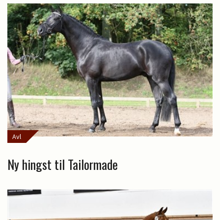
Avl
Ny hingst til Tailormade