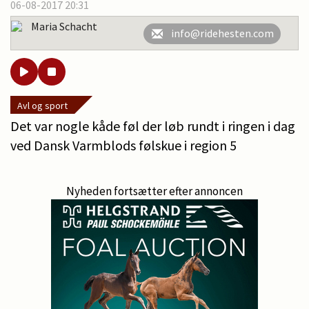
06-08-2017 20:31
Maria Schacht
info@ridehesten.com
Avl og sport
Det var nogle kåde føl der løb rundt i ringen i dag
ved Dansk Varmblods følskue i region 5
Nyheden fortsætter efter annoncen