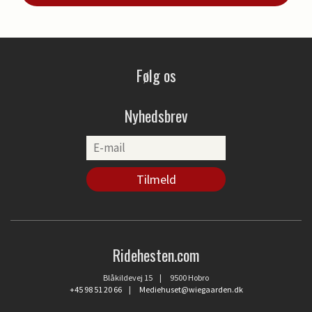
Følg os
Nyhedsbrev
Ridehesten.com
Blåkildevej 15 | 9500 Hobro
+45 98 51 20 66
|
Mediehuset@wiegaarden.dk