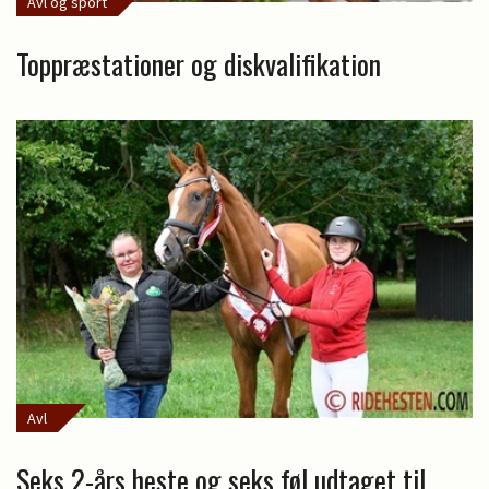
Avl og sport
Toppræstationer og diskvalifikation
Avl
Seks 2-års heste og seks føl udtaget til