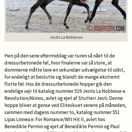
Jestis La Noblesse
Hen på den sene eftermiddag var turen så nået til de
dressurbetonede føl, hvor finalerne var så store, at
dommerne måtte lave en sekundær udvælgelse til sidst,
for endeligt at beslutte sig blandt de mange ekstremt
flotte føl. Hos de dressurbetonede hopper gik den
endelige sejr til katalog nummer 519 Jestis La Noblesse e.
Revolution/Akinos, avlet og ejet af Stutteri Jesti. Denne
hoppe bliver at gense ved Eliteskuet senere på måneden,
sammen med dagens nummer to, katalog nummer 551
Lipas Linnea e. For Romance/Wlt Hit II, avlet hos
Benedikte Permin og ejet af Benedikte Permin og Paul