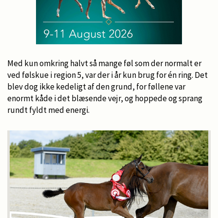
Med kun omkring halvt så mange føl som der normalt er
ved følskue i region 5, var der i år kun brug for én ring. Det
blev dog ikke kedeligt af den grund, for føllene var
enormt kåde i det blæsende vejr, og hoppede og sprang
rundt fyldt med energi.