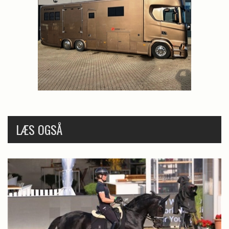
LÆS OGSÅ