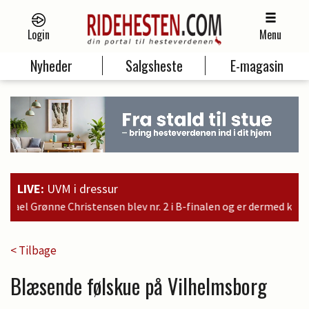
Login
Menu
Nyheder
Salgsheste
E-magasin
LIVE:
UVM i dressur
i B-finalen og er dermed kvalificeret til søndagens finale
< Tilbage
Blæsende følskue på Vilhelmsborg