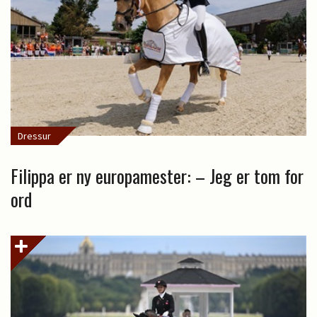
Dressur
Filippa er ny europamester: – Jeg er tom for
ord