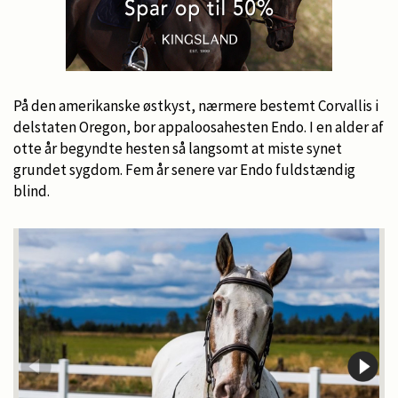
På den amerikanske østkyst, nærmere bestemt Corvallis i
delstaten Oregon, bor appaloosahesten Endo. I en alder af
otte år begyndte hesten så langsomt at miste synet
grundet sygdom. Fem år senere var Endo fuldstændig
blind.