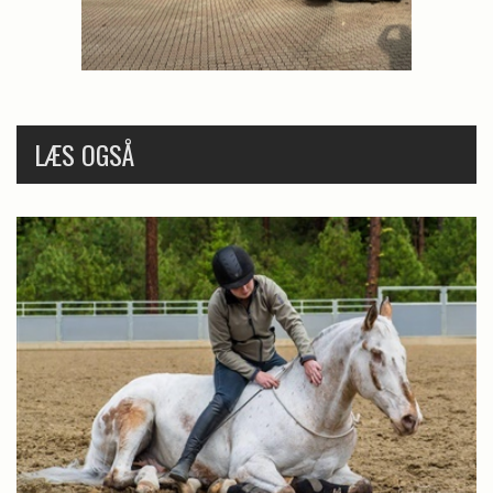
LÆS OGSÅ