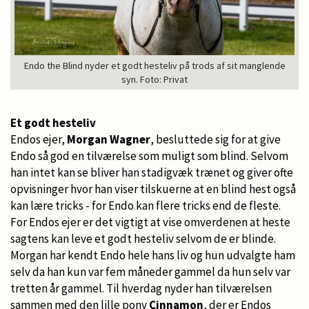
Endo the Blind nyder et godt hesteliv på trods af sit manglende
syn. Foto: Privat
Et godt hesteliv
Endos ejer,
Morgan Wagner
, besluttede sig for at give
Endo så god en tilværelse som muligt som blind. Selvom
han intet kan se bliver han stadigvæk trænet og giver ofte
opvisninger hvor han viser tilskuerne at en blind hest også
kan lære tricks - for Endo kan flere tricks end de fleste.
For Endos ejer er det vigtigt at vise omverdenen at heste
sagtens kan leve et godt hesteliv selvom de er blinde.
Morgan har kendt Endo hele hans liv og hun udvalgte ham
selv da han kun var fem måneder gammel da hun selv var
tretten år gammel. Til hverdag nyder han tilværelsen
sammen med den lille pony
Cinnamon
, der er Endos