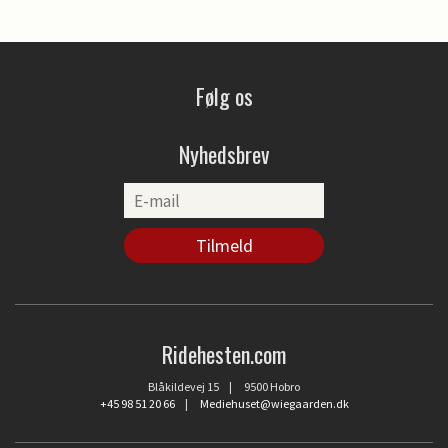
Følg os
Nyhedsbrev
Ridehesten.com
Blåkildevej 15 | 9500 Hobro
+45 98 51 20 66
|
Mediehuset@wiegaarden.dk