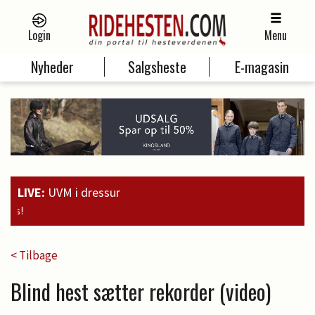
Login
Menu
Nyheder
Salgsheste
E-magasin
LIVE:
UVM i dressur
19:00
Guld til Faustino G
< Tilbage
Blind hest sætter rekorder (video)