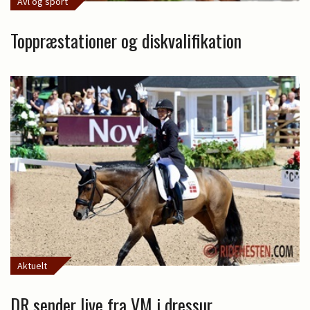
Avl og sport
Toppræstationer og diskvalifikation
Aktuelt
DR sender live fra VM i dressur