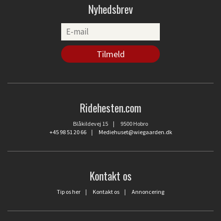
Nyhedsbrev
Ridehesten.com
Blåkildevej 15 | 9500 Hobro
+45 98 51 20 66
|
Mediehuset@wiegaarden.dk
Kontakt os
Tip os her
|
Kontakt os
|
Annoncering