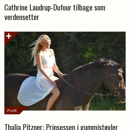
Cathrine Laudrup-Dufour tilbage som
verdensetter
Profil
Thalia Pitzner: Prinsessen i gummistøvler