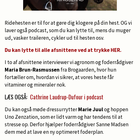
Ridehesten er til for at gøre dig klogere på din hest. OG vi
laver også podcast, som du kan lytte til, mens du muger
ud, vasker traileren, cykler ud til hesten osv.
Du kan lytte til alle afsnittene ved at trykke HER.
I to af afsnittene interviewer vi agronom og foderrådgiver
Maria Brun-Rasmussen
fra Brogaarden, hvor hun
fortæller om, hvordan vi sikrer, at vores heste får
vitaminer og mineraler nok.
LÆS OGSÅ:
Cathrine Laudrup-Dufour i podcast
Du kan også møde dressurrytter
Marie Juul
og hoppen
Uno Zenzation, som er lidt varm og har tendens til at
stresse op. Derfor hjælper foderrådgiver Sanne Madsen
dem med at lave en ny optimeret foderplan.