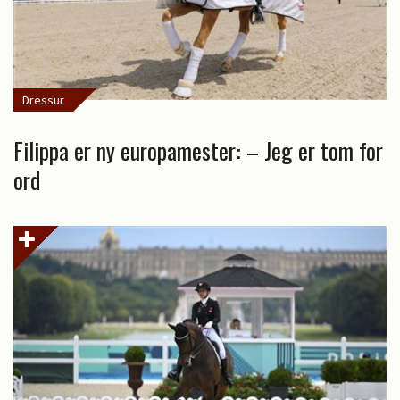
Dressur
Filippa er ny europamester: – Jeg er tom for
ord