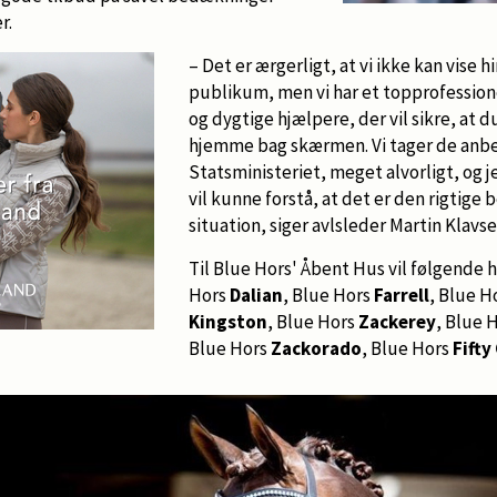
r.
– Det er ærgerligt, at vi ikke kan vise
publikum, men vi har et topprofessio
og dygtige hjælpere, der vil sikre, at d
hjemme bag skærmen. Vi tager de anbefa
Statsministeriet, meget alvorligt, og je
vil kunne forstå, at det er den rigtige 
situation, siger avlsleder Martin Klavse
Til Blue Hors' Åbent Hus vil følgende h
Hors
Dalian
, Blue Hors
Farrell
, Blue H
Kingston
, Blue Hors
Zackerey
, Blue 
Blue Hors
Zackorado
, Blue Hors
Fifty