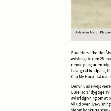
Avlsleder Martin Klavsen
Blue Hors afholder Åb
avlshingste den 28. ma
denne gang uden adgan
have
gratis
adgang til
Clip My Horse, så man 
Der vil undervejs være 
Blue Hors' dygtige avls
avlsrådgivning om at bl
vil ud over live-visni
såsom konkurrencer –