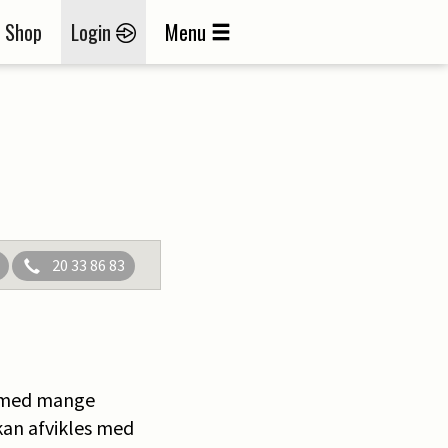
Shop
Login
Menu
20 33 86 83
r med mange
kan afvikles med