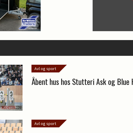
Avl og sport
Åbent hus hos Stutteri Ask og Blue 
Avl og sport