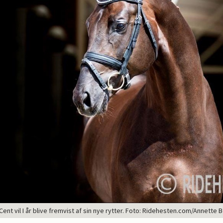
 Cent vil I år blive fremvist af sin nye rytter. Foto: Ridehesten.com/Annette