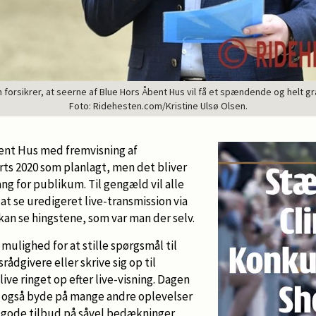
 forsikrer, at seerne af Blue Hors Åbent Hus vil få et spændende og helt g
Foto: Ridehesten.com/Kristine Ulsø Olsen.
ent Hus med fremvisning af
rts 2020 som planlagt, men det bliver
g for publikum. Til gengæld vil alle
 at se uredigeret live-transmission via
kan se hingstene, som var man der selv.
mulighed for at stille spørgsmål til
rådgivere eller skrive sig op til
ive ringet op efter live-visning. Dagen
ng også byde på mange andre oplevelser
 gode tilbud på såvel bedækninger