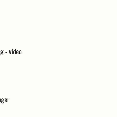
g - video
nger