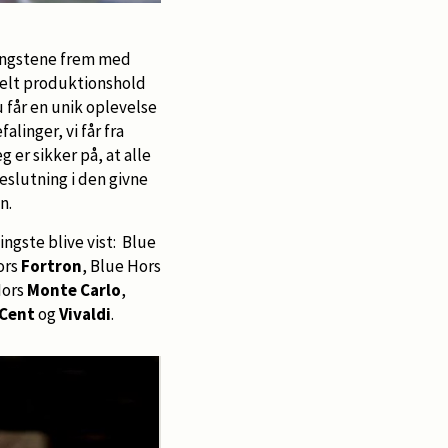
 hingstene frem med
nelt produktionshold
u får en unik oplevelse
linger, vi får fra
g er sikker på, at alle
beslutning i den givne
n.
ingste blive vist: Blue
ors
Fortron
, Blue Hors
Hors
Monte Carlo
,
 Cent
og
Vivaldi
.