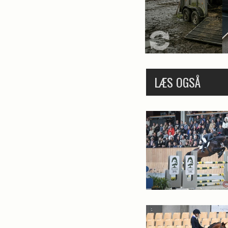
LÆS OGSÅ