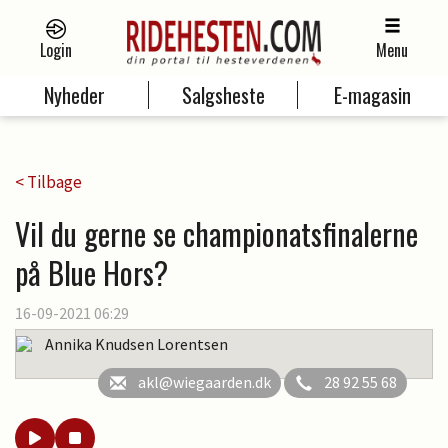
Login
Menu
Nyheder
Salgsheste
E-magasin
< Tilbage
Vil du gerne se championatsfinalerne
på Blue Hors?
16-09-2021 06:29
Annika Knudsen Lorentsen
akl@wiegaarden.dk
28 92 55 68