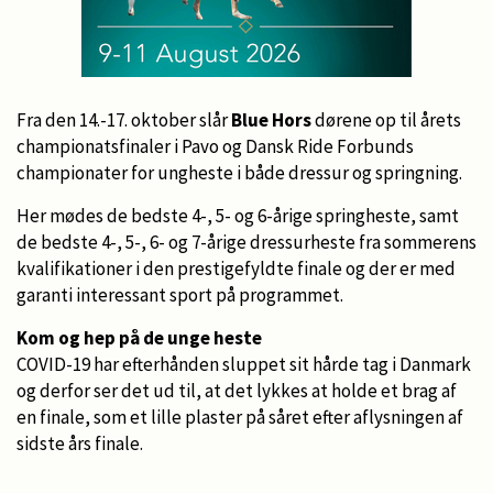
Fra den 14.-17. oktober slår
Blue Hors
dørene op til årets
championatsfinaler i Pavo og Dansk Ride Forbunds
championater for ungheste i både dressur og springning.
Her mødes de bedste 4-, 5- og 6-årige springheste, samt
de bedste 4-, 5-, 6- og 7-årige dressurheste fra sommerens
kvalifikationer i den prestigefyldte finale og der er med
garanti interessant sport på programmet.
Kom og hep på de unge heste
COVID-19 har efterhånden sluppet sit hårde tag i Danmark
og derfor ser det ud til, at det lykkes at holde et brag af
en finale, som et lille plaster på såret efter aflysningen af
sidste års finale.