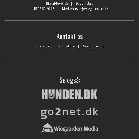
Blåkildevej 15 | 9500 Hobro
+45 98 51 20 66
|
Mediehuset@wiegaarden.dk
Kontakt os
Tip os her
|
Kontakt os
|
Annoncering
Se også: