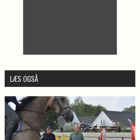
LÆS OGSÅ