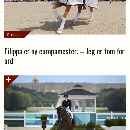
Dressur
Filippa er ny europamester: – Jeg er tom for
ord