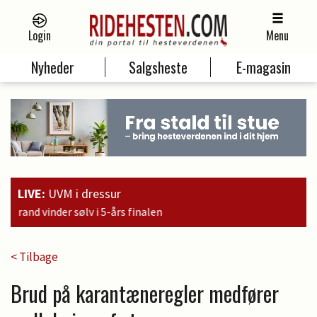
Login
Menu
Nyheder
Salgsheste
E-magasin
LIVE:
UVM i dressur
16:
< Tilbage
Brud på karantæneregler medfører