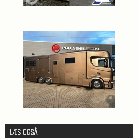
LÆS OGSÅ