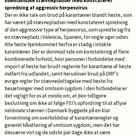
udenlandske stævnepladser med konstateret
spredning af aggressiv herpesvirus
Der er ikke tale om brud på karantæner blandt heste, som
har været på stævnepladser med konstateret spredning
af den aggressive type af herpesvirus, som spredte sig fra
en stævneplads i Valencia, Spanien, for nogle uger siden.
Alle heste hjemkommet herfra er stadig i intakte
karantæner. Der er derimod tale om konstatering af flere
kombinerede forhold, hvor personer i forbindelse med
import af heste har brudt reglerne for karantæne af heste
indført fra udlandet, samt herudover brud på DRF’s
øvrige regler for stævnedeltagelse med heste fra
besætninger med smitsom sygdom. I den forbindelse er
det vigtigt for os at minde om, at den tidligere
beslutning om ikke at følge FEI’s opfordring til at aflyse
nationale stævner i Danmark byggede på en klar
forventning om overholdelse af karantæneregler og
generel håndtering af smitsom sygdom, men det har
desværre vist sig de sidste par dage ikke at være