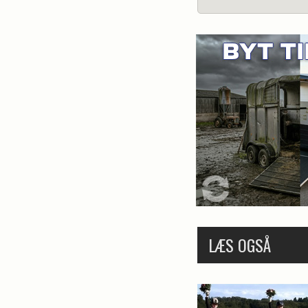
LÆS OGSÅ