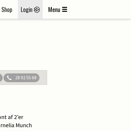
Shop
Login
Menu
28 92 55 68
nt af 2'er
ornelia Munch