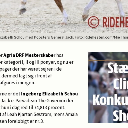
lizabeth Schou med Popsters General Jack. Foto: Ridehesten.com/Mie Tho
er
Agria DRF Mesterskaber
hos
r kategori I, II og III ponyer, og nu er
pager der har været sejren i de
dermed lagt sig i front af
afgøres i morgen.
erne er det
Ingeborg Elizabeth Schou
Jack e. Parvadean The Governor der
er hun i dag red til 74,813 procent.
 af Leah Kjartan Søstrøm, mens Amaia
en foreløbigt er nr. 3.