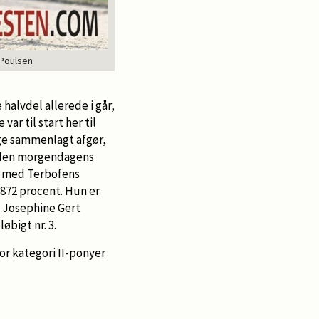
 Poulsen
halvdel allerede i går,
ar til start her til
ge sammenlagt afgør,
inden morgendagens
g
med Terbofens
6,872 procent. Hun er
, Josephine Gert
øbigt nr. 3.
or kategori II-ponyer