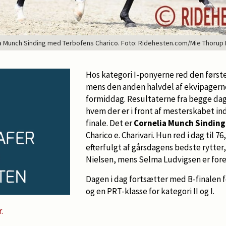
a Munch Sinding med Terbofens Charico. Foto: Ridehesten.com/Mie Thorup
Hos kategori I-ponyerne red den første 
mens den anden halvdel af ekvipagerne v
formiddag. Resultaterne fra begge da
hvem der er i front af mesterskabet 
finale. Det er
Cornelia Munch Sindin
Charico e. Charivari. Hun red i dag til 7
efterfulgt af gårsdagens bedste rytter
Nielsen, mens Selma Ludvigsen er forel
Dagen i dag fortsætter med B-finalen f
og en PRT-klasse for kategori II og I.
r.