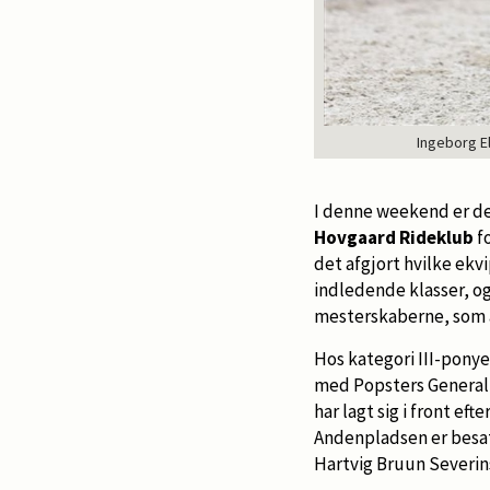
Ingeborg E
I denne weekend er d
Hovgaard Rideklub
fo
det afgjort hvilke ekvi
indledende klasser, og 
mesterskaberne, som 
Hos kategori III-pony
med Popsters General 
har lagt sig i front eft
Andenpladsen er besat
Hartvig Bruun Severins