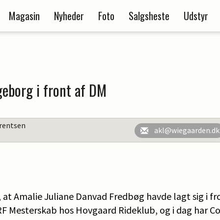
Magasin
Nyheder
Foto
Salgsheste
Udstyr
geborg i front af DM
rentsen
akl@wiegaarden.dk
t, at Amalie Juliane Danvad Fredbøg havde lagt sig i fro
F Mesterskab hos Hovgaard Rideklub, og i dag har C