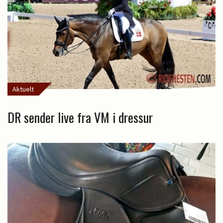
Aktuelt
DR sender live fra VM i dressur