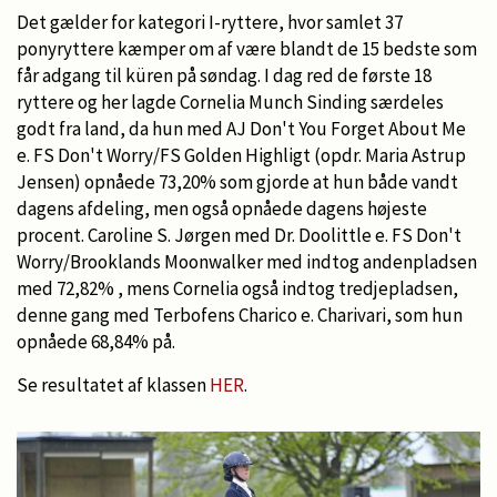
Det gælder for kategori I-ryttere, hvor samlet 37
ponyryttere kæmper om af være blandt de 15 bedste som
får adgang til küren på søndag. I dag red de første 18
ryttere og her lagde Cornelia Munch Sinding særdeles
godt fra land, da hun med AJ Don't You Forget About Me
e. FS Don't Worry/FS Golden Highligt (opdr. Maria Astrup
Jensen) opnåede 73,20% som gjorde at hun både vandt
dagens afdeling, men også opnåede dagens højeste
procent. Caroline S. Jørgen med Dr. Doolittle e. FS Don't
Worry/Brooklands Moonwalker med indtog andenpladsen
med 72,82% , mens Cornelia også indtog tredjepladsen,
denne gang med Terbofens Charico e. Charivari, som hun
opnåede 68,84% på.
Se resultatet af klassen
HER
.