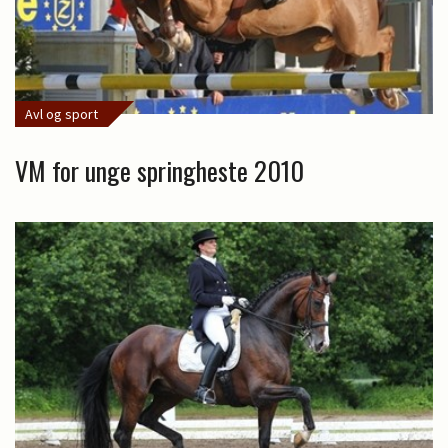
Avl og sport
VM for unge springheste 2010