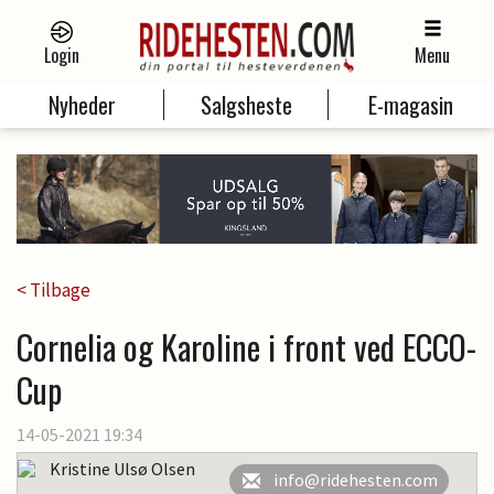
Login
Menu
Nyheder
Salgsheste
E-magasin
< Tilbage
Cornelia og Karoline i front ved ECCO-
Cup
14-05-2021 19:34
Kristine Ulsø Olsen
info@ridehesten.com