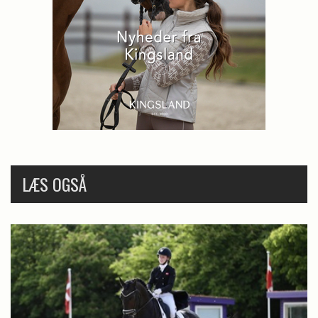
LÆS OGSÅ