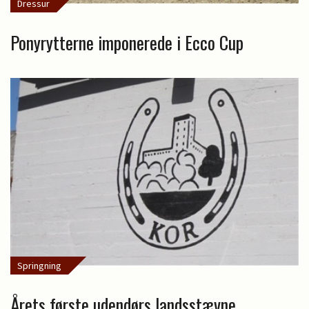
Dressur
Ponyrytterne imponerede i Ecco Cup
Springning
Årets første udendørs landsstævne