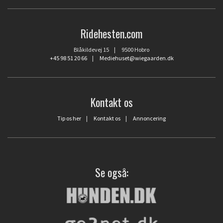
Ridehesten.com
Blåkildevej 15 | 9500 Hobro
+45 98 51 20 66
|
Mediehuset@wiegaarden.dk
Kontakt os
Tip os her
|
Kontakt os
|
Annoncering
Se også: