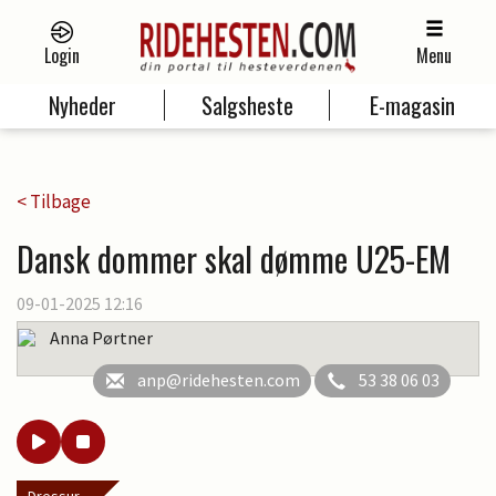
Login
Menu
Nyheder
Salgsheste
E-magasin
< Tilbage
Dansk dommer skal dømme U25-EM
09-01-2025 12:16
Anna Pørtner
anp@ridehesten.com
53 38 06 03