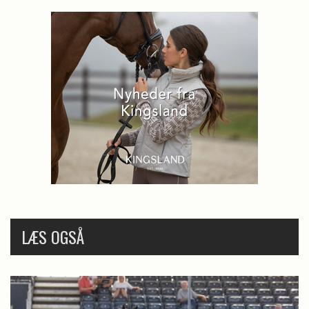
LÆS OGSÅ