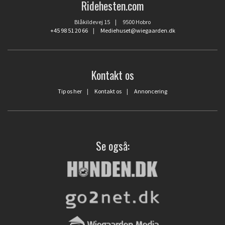
Ridehesten.com
Blåkildevej 15 | 9500 Hobro
+45 98 51 20 66
|
Mediehuset@wiegaarden.dk
Kontakt os
Tip os her
|
Kontakt os
|
Annoncering
Se også: