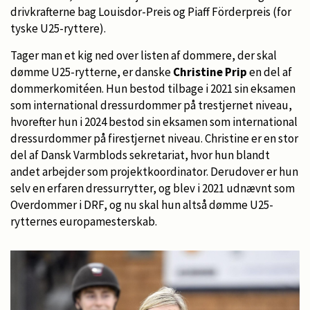
drivkrafterne bag Louisdor-Preis og Piaff Förderpreis (for
tyske U25-ryttere).
Tager man et kig ned over listen af dommere, der skal
dømme U25-rytterne, er danske
Christine Prip
en del af
dommerkomitéen. Hun bestod tilbage i 2021 sin eksamen
som international dressurdommer på trestjernet niveau,
hvorefter hun i 2024 bestod sin eksamen som international
dressurdommer på firestjernet niveau. Christine er en stor
del af Dansk Varmblods sekretariat, hvor hun blandt
andet arbejder som projektkoordinator. Derudover er hun
selv en erfaren dressurrytter, og blev i 2021 udnævnt som
Overdommer i DRF, og nu skal hun altså dømme U25-
rytternes europamesterskab.