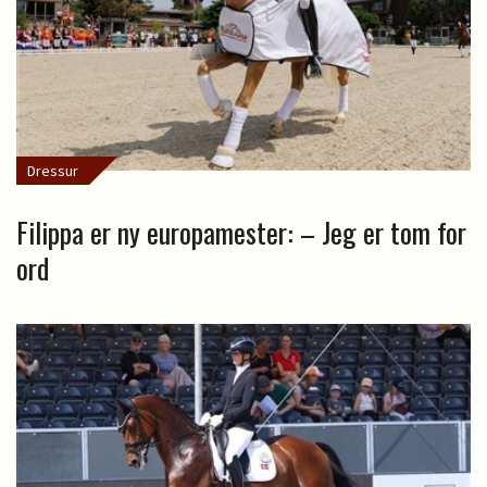
Dressur
Filippa er ny europamester: – Jeg er tom for
ord