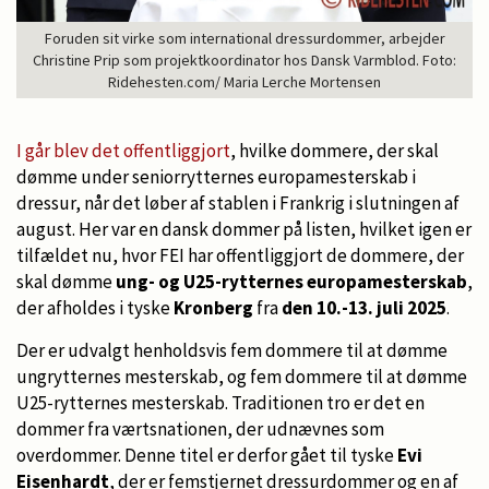
Foruden sit virke som international dressurdommer, arbejder
Christine Prip som projektkoordinator hos Dansk Varmblod. Foto:
Ridehesten.com/ Maria Lerche Mortensen
I går blev det offentliggjort
, hvilke dommere, der skal
dømme under seniorrytternes europamesterskab i
dressur, når det løber af stablen i Frankrig i slutningen af
august. Her var en dansk dommer på listen, hvilket igen er
tilfældet nu, hvor FEI har offentliggjort de dommere, der
skal dømme
ung- og U25-rytternes europamesterskab
,
der afholdes i tyske
Kronberg
fra
den 10.-13. juli 2025
.
Der er udvalgt henholdsvis fem dommere til at dømme
ungrytternes mesterskab, og fem dommere til at dømme
U25-rytternes mesterskab. Traditionen tro er det en
dommer fra værtsnationen, der udnævnes som
overdommer. Denne titel er derfor gået til tyske
Evi
Eisenhardt
, der er femstjernet dressurdommer og en af