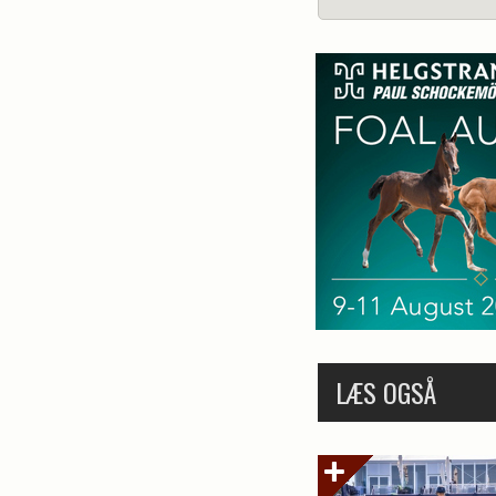
LÆS OGSÅ