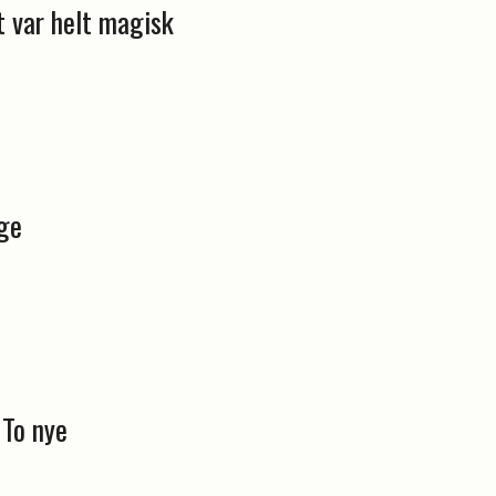
t var helt magisk
ige
 To nye