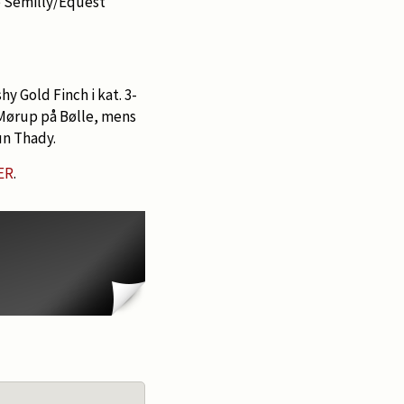
e Semilly/Equest
 Gold Finch i kat. 3-
 Mørup på Bølle, mens
un Thady.
ER
.