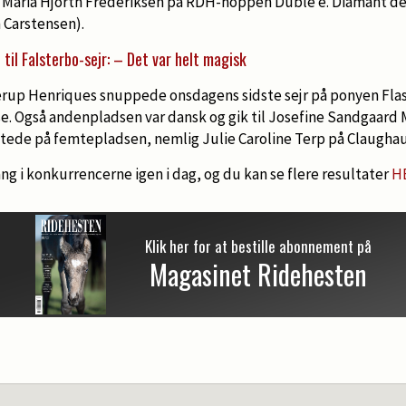
 Maria Hjorth Frederiksen på RDH-hoppen Dublé e. Diamant d
 Carstensen).
til Falsterbo-sejr: – Det var helt magisk
p Henriques snuppede onsdagens sidste sejr på ponyen Flashy
e. Også andenpladsen var dansk og gik til Josefine Sandgaard
tede på femtepladsen, nemlig Julie Caroline Terp på Claugha
ang i konkurrencerne igen i dag, og du kan se flere resultater
H
Klik her for at bestille abonnement på
Magasinet Ridehesten