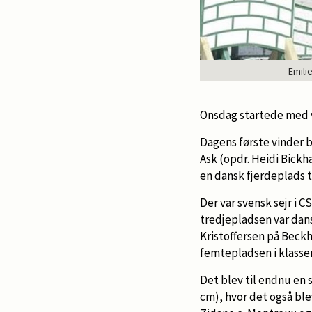
Emili
Onsdag startede med v
Dagens første vinder 
Ask (opdr. Heidi Bickh
en dansk fjerdeplads ti
Der var svensk sejr i 
tredjepladsen var dansk
Kristoffersen på Beck
femtepladsen i klasse
Det blev til endnu en 
cm), hvor det også ble