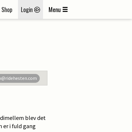
Shop
Login
Menu
o@ridehesten.com
indimellem blev det
 er i fuld gang