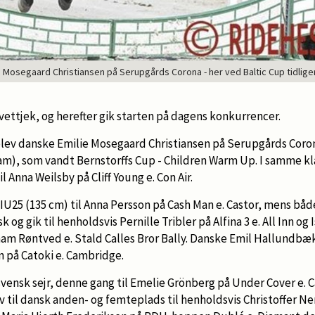
e Mosegaard Christiansen på Serupgårds Corona - her ved Baltic Cup tidligere
ettjek, og herefter gik starten på dagens konkurrencer.
blev danske Emilie Mosegaard Christiansen på Serupgårds Coron
am), som vandt Bernstorffs Cup - Children Warm Up. I samme kla
l Anna Weilsby på Cliff Young e. Con Air.
CSIU25 (135 cm) til Anna Persson på Cash Man e. Castor, mens bå
 og gik til henholdsvis Pernille Tribler på Alfina 3 e. All Inn og
ham Røntved e. Stald Calles Bror Bally. Danske Emil Hallund
n på Catoki e. Cambridge.
svensk sejr, denne gang til Emelie Grönberg på Under Cover e. Ca
v til dansk anden- og femteplads til henholdsvis Christoffer N