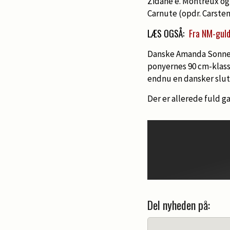
Zidane e. Montreux og
Carnute (opdr. Carsten
LÆS OGSÅ:
Fra NM-guld 
Danske Amanda Sonneru
ponyernes 90 cm-klass
endnu en dansker slut
Der er allerede fuld g
Del nyheden på: