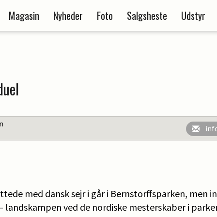
Magasin
Nyheder
Foto
Salgsheste
Udstyr
duel
en
inf
uttede med dansk sejr i går i Bernstorffsparken, men 
e – landskampen ved de nordiske mesterskaber i parken