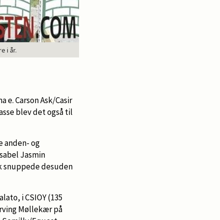
 i år.
a e. Carson Ask/Casir
sse blev det også til
de anden- og
 Isabel Jasmin
bæk snuppede desuden
lato, i CSIOY (135
erving Møllekær på