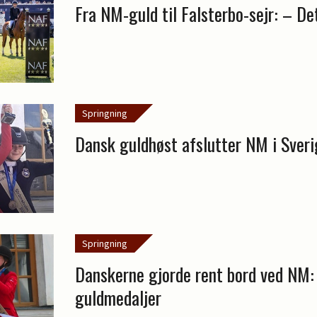
Fra NM-guld til Falsterbo-sejr: – De
Springning
Dansk guldhøst afslutter NM i Sver
Springning
Danskerne gjorde rent bord ved NM:
guldmedaljer