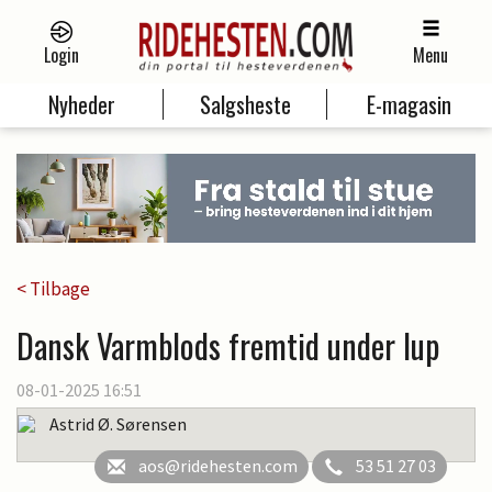
Login
Menu
Nyheder
Salgsheste
E-magasin
< Tilbage
Dansk Varmblods fremtid under lup
08-01-2025 16:51
Astrid Ø. Sørensen
aos@ridehesten.com
53 51 27 03