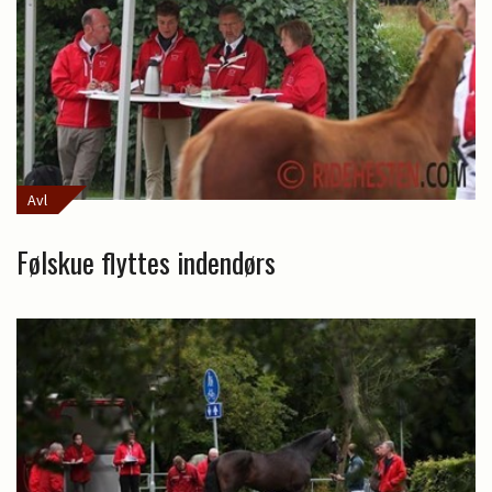
Avl
Følskue flyttes indendørs