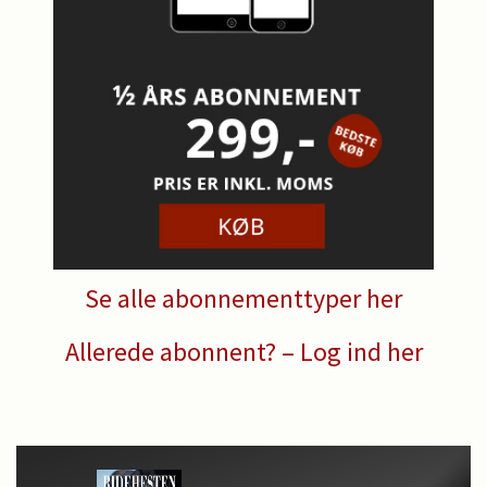
Se alle abonnementtyper her
Allerede abonnent? – Log ind her