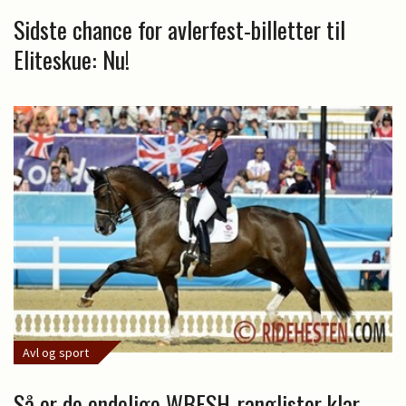
Sidste chance for avlerfest-billetter til
Eliteskue: Nu!
Avl og sport
Så er de endelige WBFSH-ranglister klar