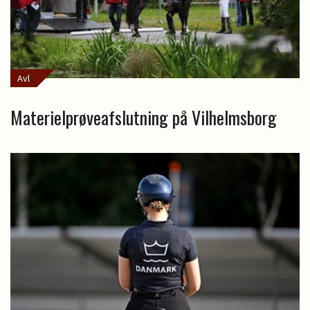
Avl
Materielprøveafslutning på Vilhelmsborg