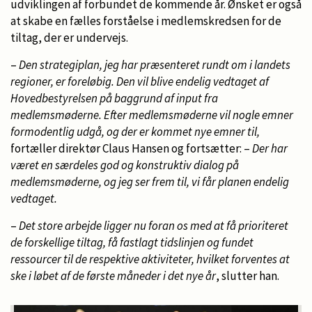
udviklingen af forbundet de kommende år. Ønsket er også
at skabe en fælles forståelse i medlemskredsen for de
tiltag, der er undervejs.
–
Den strategiplan, jeg har præsenteret rundt om i landets
regioner, er foreløbig. Den vil blive endelig vedtaget af
Hovedbestyrelsen på baggrund af input fra
medlemsmøderne. Efter medlemsmøderne vil nogle emner
formodentlig udgå, og der er kommet nye emner til,
fortæller direktør Claus Hansen og fortsætter: –
Der har
været en særdeles god og konstruktiv dialog på
medlemsmøderne, og jeg ser frem til, vi får planen endelig
vedtaget.
–
Det store arbejde ligger nu foran os med at få prioriteret
de forskellige tiltag, få fastlagt tidslinjen og fundet
ressourcer til de respektive aktiviteter, hvilket forventes at
ske i løbet af de første måneder i det nye år
, slutter han.