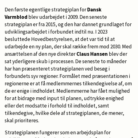
Den første egentlige strategiplan for
Dansk
Varmblod
blev udarbejdet i 2009. Den seneste
strategiplan er fra 2015, og den har dannet grundlaget for
udviklingsarbejdet i forbundet indtil nu. I 2023
besluttede Hovedbestyrelsen, at det var tid til at
udarbejde en ny plan, der skal række frem mod 2030. Med
ansættelsen af den nye direktør
Claus Hansen
blev der
sat yderligere skub i processen. De seneste to måneder
har han præsenteret strategiplanen ved besøg i
forbundets syv regioner. Formålet med præsentationen i
regionerne er at få medlemmernes tilkendegivelse af, om
de er enige i indholdet. Medlemmerne har fået mulighed
for at bidrage med input til planen, udtrykke enighed
eller det modsatte i forhold til indholdet, samt
tilkendegive, hvilke dele af strategiplanen, de mener,
skal prioriteres.
Strategiplanen fungerer som en arbejdsplan for