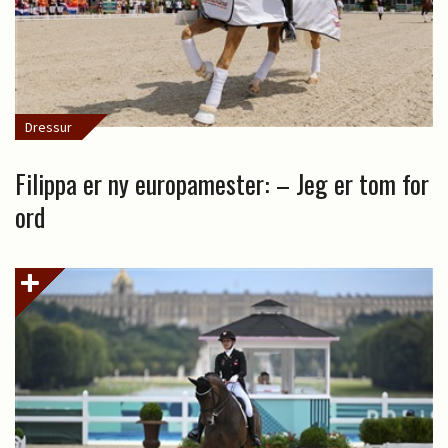
Dressur
Filippa er ny europamester: – Jeg er tom for
ord