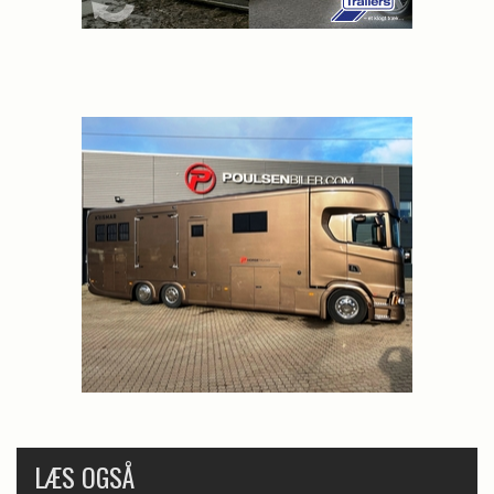
LÆS OGSÅ