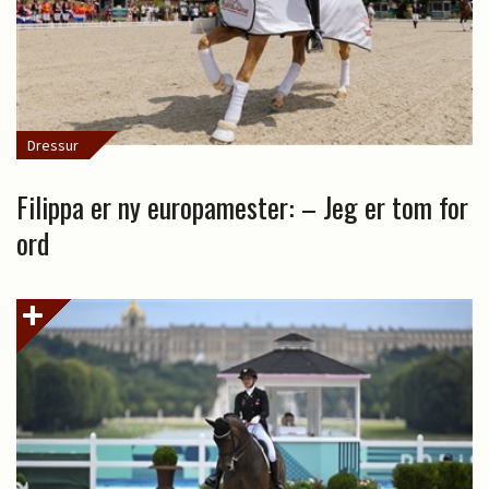
Dressur
Filippa er ny europamester: – Jeg er tom for
ord