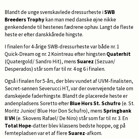
Blandt de unge svenskavlede dressurheste i
SWB
Breeders Trophy
kan man med danske øjne nikke
genkendende til hestenes fædrene ophav. Langt de fleste
heste er efter danskkårede hingste.
I finalen for 4-årige SWB-dressurheste var både nr. 1
Quick-Dream og nr. 2 Kointreau efter hingsten
Quaterhit
(Quatergold/ Sandro Hit), mens
Suarez
(Sezuan/
Desperados) står som far til nr. 4 og 6 i finalen.
Også i finalen for 5-års, der blev vundet af UVM-finalisten,
Secret-sønnen Severucci HT, var der overvejende tale om
danskejede faderhingste. Blandt de placerede heste er
andenpladsens Soretto efter
Blue Hors St. Schufro
(e. St.
Moritz Junior/ Blue Hor Don Schufro), mens
Springbank
II VH
(e. Skovens Rafael/ De Niro) står som far til nr. 3. En
Total Hope
-datter blev klassens bedste hoppe, og på
femtepladsen var et af flere
Suarez
-afkom.