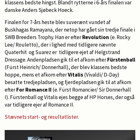
klassens bedste hingst. Blandt rytterne i 6-års finalen var
danske Anders Sjøbeck Hoeck.
Finalen for 7-års heste blev suverænt vundet af
Buskhagas Ramayana, der netop har gået sin tredje finale i
SWB Breeders Trophy. Han er efter
Revolution
(e. Rocky
Lee/ Rouletto), der i lighed med tidligere nævnte
Quaterhit og Suarez er tidligere ejet af Helgstrand
Dressage. Andenpladsen gik til et afkom efter
Fürstenball
(Fürst Heinrich/ Donnerhall), der blev klassens bedste
hoppe, mens et afkom efter
Vitalis
(Vivaldi/ D-Day)
besatte tredjepladsen, og fjerdepladsen gik til at afkom
efter
For Romance II
(e. Fürst Romancier/ Sir Donnerhall
I). Fürstenball og Vitalis ejes begge af HP Horses, der også
var tidligere ejer af Romance II.
Stævnets start- og resultatlister
.