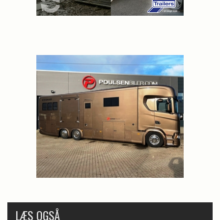
LÆS OGSÅ