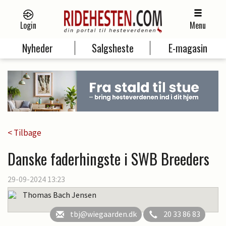
Login
Menu
Nyheder
Salgsheste
E-magasin
< Tilbage
Danske faderhingste i SWB Breeders
29-09-2024 13:23
Thomas Bach Jensen
tbj@wiegaarden.dk
20 33 86 83