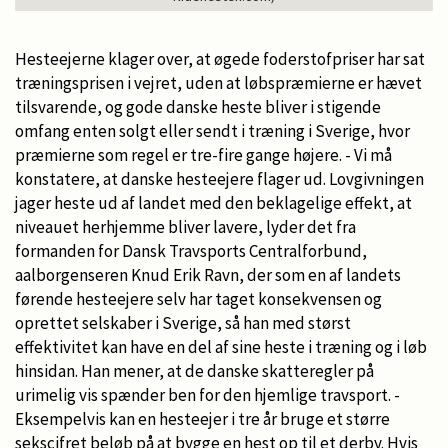
Hesteejerne klager over, at øgede foderstofpriser har sat
træningsprisen i vejret, uden at løbspræmierne er hævet
tilsvarende, og gode danske heste bliver i stigende
omfang enten solgt eller sendt i træning i Sverige, hvor
præmierne som regel er tre-fire gange højere. - Vi må
konstatere, at danske hesteejere flager ud. Lovgivningen
jager heste ud af landet med den beklagelige effekt, at
niveauet herhjemme bliver lavere, lyder det fra
formanden for Dansk Travsports Centralforbund,
aalborgenseren Knud Erik Ravn, der som en af landets
førende hesteejere selv har taget konsekvensen og
oprettet selskaber i Sverige, så han med størst
effektivitet kan have en del af sine heste i træning og i løb
hinsidan. Han mener, at de danske skatteregler på
urimelig vis spænder ben for den hjemlige travsport. -
Eksempelvis kan en hesteejer i tre år bruge et større
sekscifret beløb på at bygge en hest op til et derby. Hvis