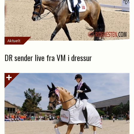
Aktuelt
DR sender live fra VM i dressur