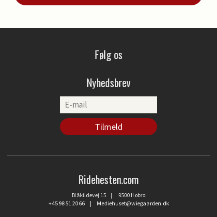
Følg os
Nyhedsbrev
Ridehesten.com
Blåkildevej 15 | 9500 Hobro
+45 98 51 20 66
|
Mediehuset@wiegaarden.dk