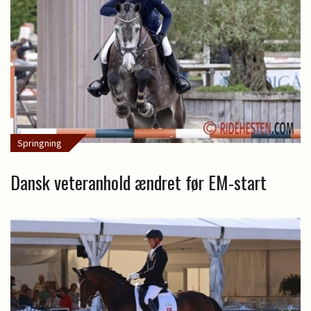
Springning
Dansk veteranhold ændret før EM-start