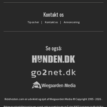
Kontakt os
Tip os her
|
Kontakt os
|
Annoncering
Se også:
Ridehesten.com er udviklet og ejet af Wiegaarden Media © Copyright 1995 - 2026
.
Ifølge markedsføringsloven samt ophavsretsloven må der IKKE kopieres indhold fra