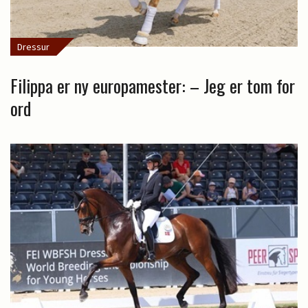
Dressur
Filippa er ny europamester: – Jeg er tom for
ord