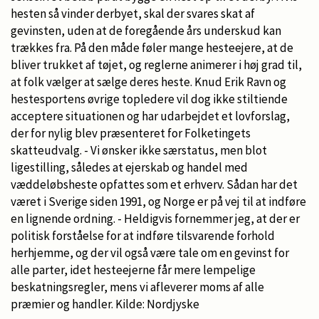
hesten så vinder derbyet, skal der svares skat af
gevinsten, uden at de foregående års underskud kan
trækkes fra. På den måde føler mange hesteejere, at de
bliver trukket af tøjet, og reglerne animerer i høj grad til,
at folk vælger at sælge deres heste. Knud Erik Ravn og
hestesportens øvrige topledere vil dog ikke stiltiende
acceptere situationen og har udarbejdet et lovforslag,
der for nylig blev præsenteret for Folketingets
skatteudvalg. - Vi ønsker ikke særstatus, men blot
ligestilling, således at ejerskab og handel med
væddeløbsheste opfattes som et erhverv. Sådan har det
været i Sverige siden 1991, og Norge er på vej til at indføre
en lignende ordning. - Heldigvis fornemmer jeg, at der er
politisk forståelse for at indføre tilsvarende forhold
herhjemme, og der vil også være tale om en gevinst for
alle parter, idet hesteejerne får mere lempelige
beskatningsregler, mens vi afleverer moms af alle
præmier og handler. Kilde: Nordjyske