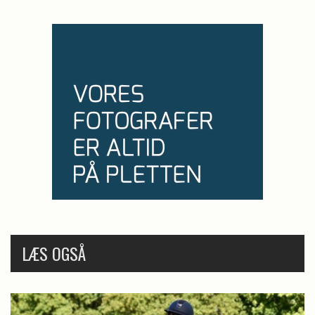
LÆS OGSÅ